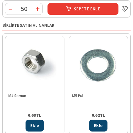
SEPETE EKLE
BİRLİKTE SATIN ALINANLAR
M4 Somun
M5 Pul
0,69
TL
0,62
TL
Ekle
Ekle