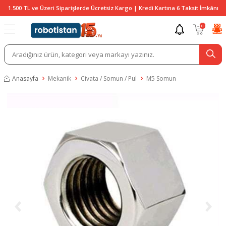
1.500 TL ve Üzeri Siparişlerde Ücretsiz Kargo | Kredi Kartına 6 Taksit İmkânı
0
Anasayfa
Mekanik
Civata / Somun / Pul
M5 Somun