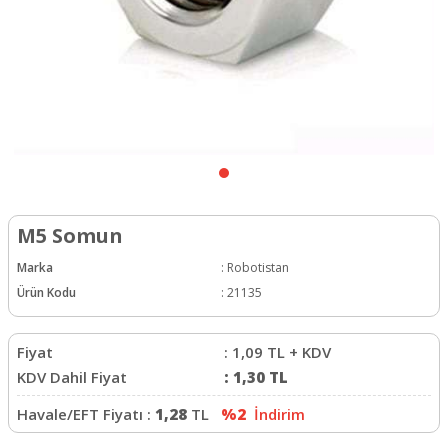
M5 Somun
Marka
:
Robotistan
Ürün Kodu
:
21135
Fiyat
:
1,09
TL + KDV
KDV Dahil Fiyat
:
1,30
TL
Havale/EFT Fiyatı :
1,28
TL
%2
İndirim