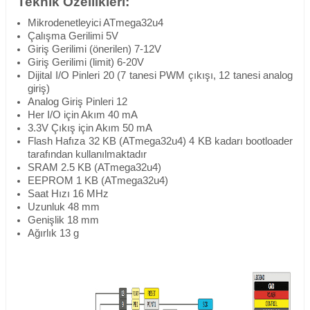
Teknik Özellikleri:
Mikrodenetleyici ATmega32u4
Çalışma Gerilimi 5V
Giriş Gerilimi (önerilen) 7-12V
Giriş Gerilimi (limit) 6-20V
Dijital I/O Pinleri 20 (7 tanesi PWM çıkışı, 12 tanesi analog
giriş)
Analog Giriş Pinleri 12
Her I/O için Akım 40 mA
3.3V Çıkış için Akım 50 mA
Flash Hafıza 32 KB (ATmega32u4) 4 KB kadarı bootloader
tarafından kullanılmaktadır
SRAM 2.5 KB (ATmega32u4)
EEPROM 1 KB (ATmega32u4)
Saat Hızı 16 MHz
Uzunluk 48 mm
Genişlik 18 mm
Ağırlık 13 g