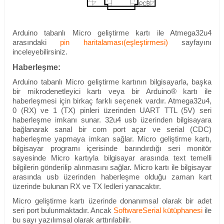
Arduino tabanlı Micro geliştirme kartı ile Atmega32u4
arasındaki
pin haritalaması(eşleştirmesi)
sayfayını
inceleyebilirsiniz.
Haberleşme:
Arduino tabanlı Micro geliştirme kartının bilgisayarla, başka
bir mikrodenetleyici kartı veya bir Arduino® kartı ile
haberleşmesi için birkaç farklı seçenek vardır. Atmega32u4,
0 (RX) ve 1 (TX) pinleri üzerinden UART TTL (5V) seri
haberleşme imkanı sunar.
32u4 usb üzerinden bilgisayara
bağlanarak sanal bir com port açar ve serial (CDC)
haberleşme yapmaya imkan sağlar. Micro geliştirme kartı,
bilgisayar programı içerisinde barındırdığı seri monitör
sayesinde Micro kartıyla bilgisayar arasında text temelli
bilgilerin gönderilip alınmasını sağlar. Micro kartı ile bilgisayar
arasında usb üzerinden haberleşme olduğu zaman kart
üzerinde bulunan RX ve TX ledleri yanacaktır.
Micro geliştirme kartı üzerinde donanımsal olarak bir adet
seri port bulunmaktadır. Ancak
SoftwareSerial kütüphanesi
ile
bu sayı yazılımsal olarak arttırılabilir.