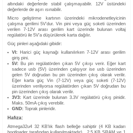
altındaki değerlerde stabil çalışmayabilir. 12V üstündeki
değerlerde de aşırı ısınabilir.
Micro geliştirme kartının üzerindeki mikrodenetleyicinin
çalışma gerilimi 5V'dur. Vin pini veya güç soketi üzerinden
verilen 7-12V arası gerilim kart üzerinde bulunan voltaj
regülatörü ile 5V'a düşürülerek karta dağılır.
Güç pinleri aşağıdaki gibidir:
VI:
Harici güç kaynağı kullanılırken 7-12V arası gerilim
giriş pini.
5V:
Bu pin regülatörden çıkan 5V çıkışı verir. Eğer kart
sadece usb (5V) üzerinden çalışıyor ise usb üzerinden
gelen 5V doğrudan bu pin üzerinden çıkış olarak verilir.
Eğer karta güç Vin (7-12V) veya güç soketi (7-12V)
üzerinden veriliyorsa regülatörden çıkan 5V
doğrudan bu
pin üzerinden çıkış olarak verilir.
3V3:
Kart üzerinde bulunan 3.3V regülatörü çıkış pinidir.
Maks. 50mA çıkış verebilir.
GND:
Toprak pinleridir.
Hafıza:
Atmega32u4 32 KB'lık flash belleğe sahiptir (
4 KB kadarı
bootloader tarafından kullanılmaktadır
). 2.5 KB SRAM ve 1