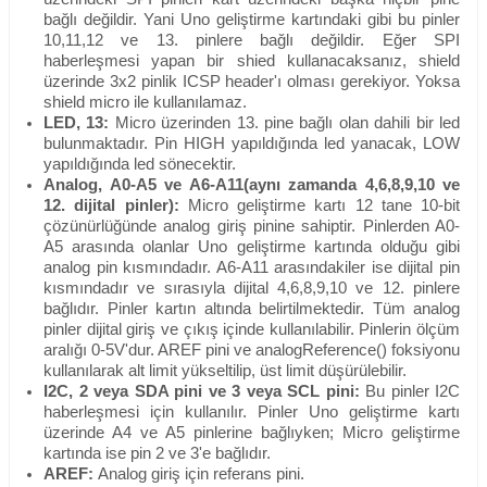
bağlı değildir. Yani Uno geliştirme kartındaki gibi bu pinler
10,11,12 ve 13. pinlere bağlı değildir. Eğer SPI
haberleşmesi yapan bir shied kullanacaksanız, shield
üzerinde 3x2 pinlik ICSP header'ı olması gerekiyor. Yoksa
shield micro ile kullanılamaz.
LED, 13:
Micro üzerinden 13. pine bağlı olan dahili bir led
bulunmaktadır. Pin HIGH yapıldığında led yanacak, LOW
yapıldığında led sönecektir.
Analog, A0-A5 ve A6-A11(aynı zamanda 4,6,8,9,10 ve
12. dijital pinler):
Micro geliştirme kartı 12 tane 10-bit
çözünürlüğünde analog giriş pinine sahiptir. Pinlerden A0-
A5 arasında olanlar Uno geliştirme kartında olduğu gibi
analog pin kısmındadır. A6-A11 arasındakiler ise dijital pin
kısmındadır ve sırasıyla dijital 4,6,8,9,10 ve 12. pinlere
bağlıdır. Pinler kartın altında belirtilmektedir. Tüm analog
pinler dijital giriş ve çıkış içinde kullanılabilir. Pinlerin ölçüm
aralığı 0-5V'dur. AREF pini ve analogReference() foksiyonu
kullanılarak alt limit yükseltilip, üst limit düşürülebilir.
I2C, 2 veya SDA pini ve 3 veya SCL pini:
Bu pinler I2C
haberleşmesi için kullanılır. Pinler Uno geliştirme kartı
üzerinde A4 ve A5 pinlerine bağlıyken; Micro geliştirme
kartında ise pin 2 ve 3'e bağlıdır.
AREF:
Analog giriş için referans pini.