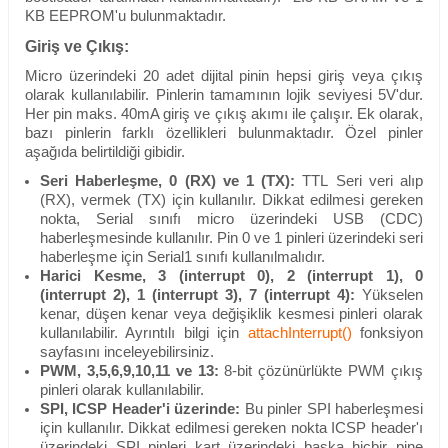
KB EEPROM'u bulunmaktadır.
Giriş ve Çıkış:
Micro üzerindeki 20 adet dijital pinin hepsi giriş veya çıkış
olarak kullanılabilir. Pinlerin tamamının lojik seviyesi 5V'dur.
Her pin maks. 40mA giriş ve çıkış akımı ile çalışır. Ek olarak,
bazı pinlerin farklı özellikleri bulunmaktadır. Özel pinler
aşağıda belirtildiği gibidir.
Seri Haberleşme, 0 (RX) ve 1 (TX):
TTL
Seri veri alıp
(RX), vermek (TX) için kullanılır. Dikkat edilmesi gereken
nokta, Serial sınıfı micro üzerindeki USB (CDC)
haberleşmesinde kullanılır. Pin 0 ve 1 pinleri üzerindeki seri
haberleşme için Serial1 sınıfı kullanılmalıdır.
Harici Kesme, 3 (interrupt 0), 2 (interrupt 1)
,
0
(interrupt 2)
, 1 (interrupt 3)
, 7 (interrupt 4)
:
Yükselen
kenar, düşen kenar veya değişiklik kesmesi pinleri olarak
kullanılabilir.
Ayrıntılı bilgi için
attachInterrupt()
fonksiyon
sayfasını inceleyebilirsiniz.
PWM, 3,5,6,9,10,11 ve 13:
8-bit çözünürlükte PWM çıkış
pinleri olarak kullanılabilir.
SPI, ICSP Header'i üzerinde:
Bu pinler SPI haberleşmesi
için kullanılır. Dikkat edilmesi gereken nokta ICSP header'ı
üzerindeki SPI pinleri kart üzerindeki başka hiçbir pine