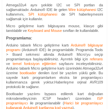
Atmega32u4 aynı şekilde I2C ve SPI portları da
sağlamaktadır. Arduino® IDE ile gelen
Wire kütüphanesi
I2C
kullanımını,
SPI kütüphanesi
de SPI haberleşmesini
sağlamak için kullanılır.
Micro geliştirme kartı bilgisayara mouse, klavye gibi
tanıtılabilir ve
Keyboard and Mouse
sınıfları ile kullanılabilir.
Programlama:
Arduino tabanlı Micro geliştirme kartı
Arduino®
bilgisayar
programı
(Arduino
®
IDE) ile programlabilir. Programda Tools
> Board sekmesi altında
Arduino®
Micro'yu seçip
programlamaya başlayabilirsiniz. Ayrıntılı bilgi için
referans
ve
temel fonksiyon eğitimleri
sayfasını inceleyebilirsiniz.
Arduino tabanlı Micro geliştirme kartı üzerindeki Atmega32u4
üzerine
bootloader
denilen özel bir yazılım yüklü gelir. Bu
sayede kartı programlarken ekstra bir programlayıcı
kullanmanıza gerek yoktur.Haberleşme orjinal AVR109
protokolü ile sağlanır.
Bootloader yazılımı bypass edilerek kart doğrudan
mikrodenetleyicinin ICSP header'i üzerinden
ISP
programlayıc
ı
ile
programlanabilir (
Harici bir programlayıcı
kullanarak Arduino® kartlarına kod yazma
).