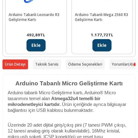
Arduino Tabanlı Leonardo R3
Arduino Tabanlı Mega 2560 R3
Geliştirme Kartı
Geliştirme Kartı
492,89
TL
1.177,72
TL
Ekle
Ekle
Ürün Detayı
Teknik Servis
Ödeme Seçenekleri
Yorumlar
(4)
Arduino Tabanlı Micro Geliştirme Kartı
Arduino tabanlı Micro Geliştirme kartı, Arduino® Micro
tasarımını temel alan
Atmega32u4 temelli bir
mikrodenetleyici kartıdır.
Ürün içeriğinde ayrıca bilgisayar
bağlantısı için USB kablosu bulunmaktadır.
Üzerinde 20 adet dijital giriş/çıkış pini (7 tanesi PWM çıkışı,
12 tanesi analog giriş olarak kullanılabilir), 16Mhz kristal,
mikro usb soketi, ICSP konektörü ve reset tuşu