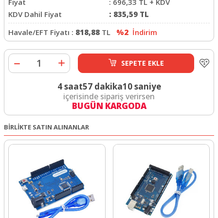
Fiyat
:
696,33
TL + KDV
KDV Dahil Fiyat
:
835,59
TL
Havale/EFT Fiyatı :
818,88
TL
%2
İndirim
SEPETE EKLE
4 saat
57 dakika
9 saniye
içerisinde sipariş verirsen
BUGÜN KARGODA
BİRLİKTE SATIN ALINANLAR