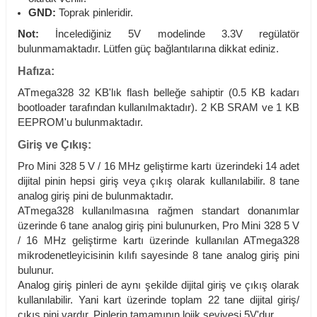
GND:
Toprak pinleridir.
Not:
İncelediğiniz 5V modelinde 3.3V regülatör
bulunmamaktadır. Lütfen güç bağlantılarına dikkat ediniz.
Hafıza:
ATmega328 32 KB'lık flash belleğe sahiptir (0.5 KB kadarı
bootloader tarafından kullanılmaktadır). 2 KB SRAM ve 1 KB
EEPROM'u bulunmaktadır.
Giriş ve Çıkış:
Pro Mini 328 5 V / 16 MHz geliştirme kartı üzerindeki 14 adet
dijital pinin hepsi giriş veya çıkış olarak kullanılabilir. 8 tane
analog giriş pini de bulunmaktadır.
ATmega328 kullanılmasına rağmen standart donanımlar
üzerinde 6 tane analog giriş pini bulunurken, Pro Mini 328 5 V
/ 16 MHz geliştirme kartı üzerinde kullanılan ATmega328
mikrodenetleyicisinin kılıfı sayesinde 8 tane analog giriş pini
bulunur.
Analog giriş pinleri de aynı şekilde dijital giriş ve çıkış olarak
kullanılabilir. Yani kart üzerinde toplam 22 tane dijital giriş/
çıkış pini vardır. Pinlerin tamamının lojik seviyesi 5V'dur.