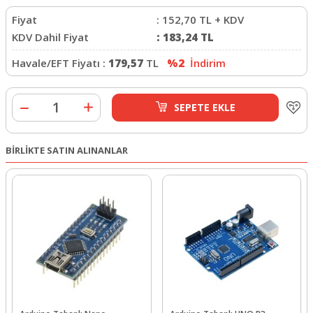
Fiyat
:
152,70
TL + KDV
KDV Dahil Fiyat
:
183,24
TL
Havale/EFT Fiyatı :
179,57
TL
%2
İndirim
SEPETE EKLE
BİRLİKTE SATIN ALINANLAR