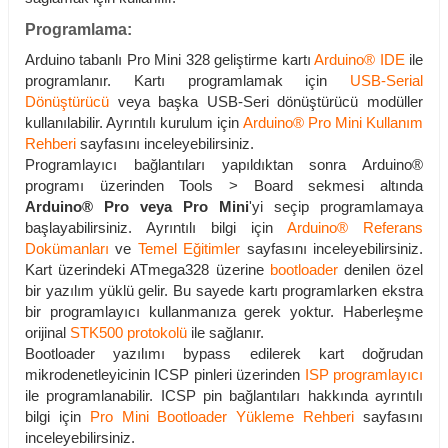
Programlama:
Arduino tabanlı Pro Mini 328 geliştirme kartı
Arduino® IDE
ile
programlanır. Kartı programlamak için
USB-Serial
Dönüştürücü
veya başka USB-Seri dönüştürücü modüller
kullanılabilir. Ayrıntılı kurulum için
Arduino® Pro Mini Kullanım
Rehberi
sayfasını inceleyebilirsiniz.
Programlayıcı bağlantıları yapıldıktan sonra Arduino®
programı üzerinden Tools > Board sekmesi altında
Arduino® Pro veya Pro Mini
'yi seçip programlamaya
başlayabilirsiniz. Ayrıntılı bilgi için
Arduino® Referans
Dokümanları
ve
Temel Eğitimler
sayfasını inceleyebilirsiniz.
Kart üzerindeki ATmega328 üzerine
bootloader
denilen özel
bir yazılım yüklü gelir. Bu sayede kartı programlarken ekstra
bir programlayıcı kullanmanıza gerek yoktur. Haberleşme
orijinal
STK500 protokolü
ile sağlanır.
Bootloader yazılımı bypass edilerek kart doğrudan
mikrodenetleyicinin ICSP pinleri üzerinden
ISP programlayıcı
ile programlanabilir. ICSP pin bağlantıları hakkında ayrıntılı
bilgi için
Pro Mini Bootloader Yükleme Rehberi
sayfasını
inceleyebilirsiniz.