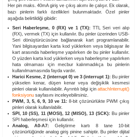
Her pin maks. 40mA giriş ve çıkış akımı ile çalışır. Ek olarak,
bazı pinlerin farklı özellikleri bulunmaktadır. Özel pinler
aşağıda belirtildiği gibidir:
Seri Haberleşme, 0 (RX) ve 1 (TX):
TTL Seri veri alıp
(RX), vermek (TX) için kullanılır. Bu pinler üzerinden USB-
Seri dönüştürücüsüne bağlanarak kart programlanabilir.
Yani bilgisayardan karta kod yüklerken veya bilgisayar ile
kart arasında haberleşme yapılırken de bu pinler kullanılır.
O yüzden karta kod yüklerken veya haberleşme yapılırken
hata olmaması için mecbur kalınmadıkça bu pinlerin
kullanılmamasında fayda vardır.
Harici Kesme, 2 (interrupt 0) ve 3 (interrupt 1):
Bu pinler
yükselen kenar, düşen kenar veya değişiklik kesmesi
pinleri olarak kullanılabilir. Ayrıntılı bilgi için
attachInterrupt()
fonksiyonu
sayfasını inceleyebilirsiniz.
PWM, 3, 5, 6, 9, 10 ve 11:
8-bit çözünürlükte PWM çıkış
pinleri olarak kullanılabilir.
SPI, 10 (SS), 11 (MOSI), 12 (MISO), 13 (SCK):
Bu pinler
SPI haberleşmesi için kullanılır.
Analog, A0-A7:
Geliştirme kartı 8 tane 10-bit
çözünürlüğünde analog giriş pinine sahiptir. Bu pinler dijital