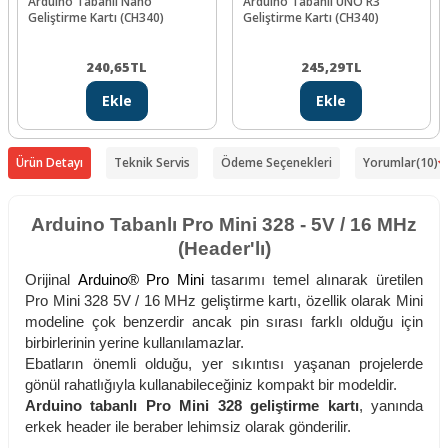
Arduino Tabanlı Nano
Arduino Tabanlı UNO R3
Geliştirme Kartı (CH340)
Geliştirme Kartı (CH340)
240,65
TL
245,29
TL
Ekle
Ekle
Ürün Detayı
Teknik Servis
Ödeme Seçenekleri
Yorumlar
(10)
Arduino Tabanlı Pro Mini 328 - 5V / 16 MHz
(Header'lı)
Orijinal
Arduino® Pro Mini
tasarımı temel alınarak üretilen
Pro Mini 328 5V / 16 MHz geliştirme kartı, özellik olarak Mini
modeline çok benzerdir ancak pin sırası farklı olduğu için
birbirlerinin yerine kullanılamazlar.
Ebatların önemli olduğu, yer sıkıntısı yaşanan projelerde
gönül rahatlığıyla kullanabileceğiniz kompakt bir modeldir.
Arduino tabanlı Pro Mini 328 geliştirme kartı
, yanında
erkek header ile beraber lehimsiz olarak gönderilir.