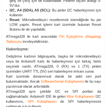
giriş ve çıkış için de kullanılabilir. Pinlerin ölçüm aralığı 0-
5V'dur.
I2C, A4 (SDA), A5 (SCL):
Bu pinler I2C haberleşmesi için
kullanılır.
Reset:
Mikrodenetleyici resetlenmek istendiğinde bu pin
LOW yapılır. Reset işlemi kart üzerinde bulunan Reset
Butonu ile de yapılabilir.
ATmega328 ile kart arasındaki
Pin Eşleştirme (Mapping)
Tablosunu
inceleyebilirsiniz.
Haberleşme:
Geliştirme kartının bilgisayarla, başka bir mikrodenetleyici
veya bir Arduino® kartı ile haberleşmesi için birkaç farklı
seçenek vardır. ATmega328, 0 (RX) ve 1 (TX) pinleri
üzerinden UART TTL (5V) seri haberleşme imkanı sunar.
Kart üzerinde donanımsal olarak bir adet seri port
bulunmaktadır. Ancak
SoftwareSerial Kütüphanesi
ile bu sayı
yazılımsal olarak arttırılabilir.
ATmega328 aynı şekilde I2C ve SPI portları da
sağlamaktadır. Arduino® IDE ile gelen
Wire Kütüphanesi
I2C
kullanımını,
SPI Kütüphanesi
de SPI haberleşmesini
sağlamak için kullanılır.