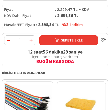
Fiyat
:
2.209,47
TL + KDV
KDV Dahil Fiyat
:
2.651,36
TL
Havale/EFT Fiyatı :
2.598,34
TL
%2
İndirim
SEPETE EKLE
12 saat
56 dakika
28 saniye
içerisinde sipariş verirsen
BUGÜN KARGODA
BİRLİKTE SATIN ALINANLAR