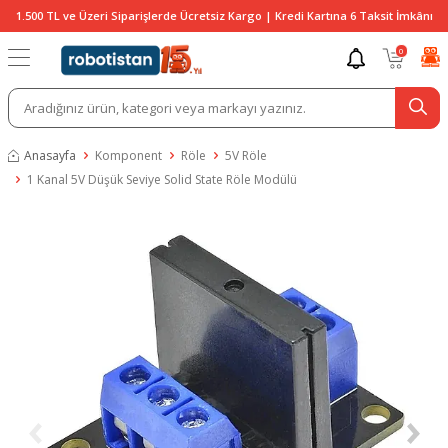
1.500 TL ve Üzeri Siparişlerde Ücretsiz Kargo | Kredi Kartına 6 Taksit İmkânı
0
Anasayfa
Komponent
Röle
5V Röle
1 Kanal 5V Düşük Seviye Solid State Röle Modülü