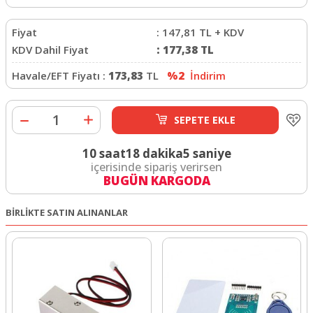
Fiyat
:
147,81
TL + KDV
KDV Dahil Fiyat
:
177,38
TL
Havale/EFT Fiyatı :
173,83
TL
%2
İndirim
SEPETE EKLE
10 saat
18 dakika
4 saniye
içerisinde sipariş verirsen
BUGÜN KARGODA
BİRLİKTE SATIN ALINANLAR