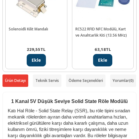
Solenoidli Kilit Mandalı
RC522 RFID NFC Modülü, Kart
ve Anahtarlık Kiti (13.56 MHz)
229,55
TL
63,18
TL
Ekle
Ekle
Ürün Detayı
Teknik Servis
Ödeme Seçenekleri
Yorumlar
(0)
1 Kanal 5V Düşük Seviye Solid State Röle Modülü
Katı Hal Röle - Solid State Relay (SSR), bu röle tipini sıradan
mekanik rölelerden ayıran daha verimli anahtarlama hızları,
elektriksel gürültülere karşı daha kararlı çalışma, daha uzun
kullanım ömrü, fiziki titreşimlere karşı dayanıklılık ve neme
karşı dayanıklılık gibi avantajları vardır. Bu röleler bilgisayar