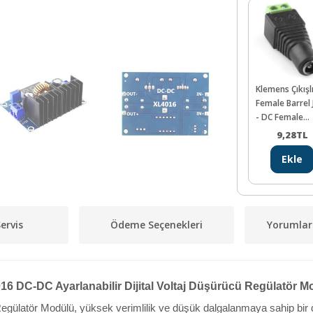
Klemens Çıkışl
Female Barrel 
- DC Female
Barrel to Wire
9,28
TL
Jack
Ekle
ervis
Ödeme Seçenekleri
Yorumlar
16 DC-DC Ayarlanabilir Dijital Voltaj Düşürücü Regülatör M
Regülatör Modülü
,
yüksek verimlilik ve düşük dalgalanmaya sahip bir dü