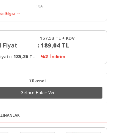
:
8A
ün Bilgisi
:
157,53
TL + KDV
 Fiyat
:
189,04
TL
iyatı :
185,26
TL
%2
İndirim
Tükendi
Gelince Haber Ver
 ALINANLAR