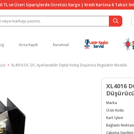
0 TL ve Üzeri Siparişlerde Ücretsiz Kargo | Kredi Kartına 6 Taksit İ
og
Arıza Kaydı
Kurumsal
ücü
XL4016 DC-DC Ayarlanabilir Dijital Voltaj Düşürücü Regülatör Modülü
XL4016 DC
Düşürücü
Marka
Ürün Kodu
Kart İşlevi
Bağlantı Noktas
Çalışma Gerilimi