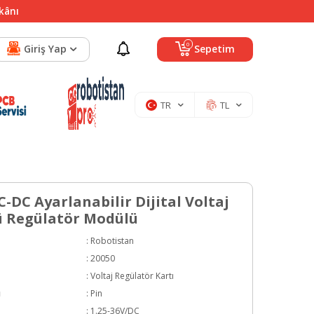
mkânı
0
Giriş Yap
Sepetim
TR
TL
-DC Ayarlanabilir Dijital Voltaj
 Regülatör Modülü
:
Robotistan
:
20050
:
Voltaj Regülatör Kartı
ı
:
Pin
:
1.25-36V/DC