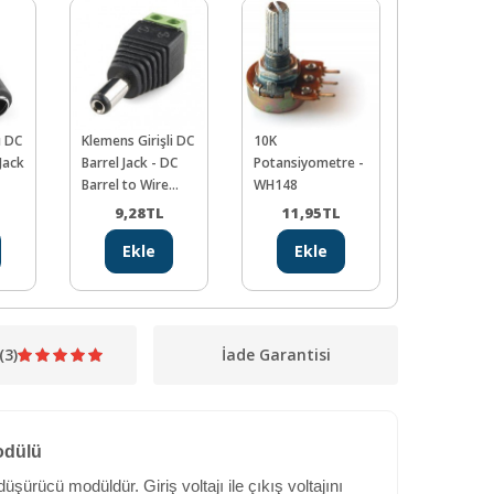
ı DC
Klemens Girişli DC
10K
DC Barrel 
Jack
Barrel Jack - DC
Potansiyometre -
Jakı - 2.1 
Barrel to Wire
WH148
Jack
9,28
TL
11,95
TL
9,45
Ekle
Ekle
Ekl
(3)
İade Garantisi
odülü
şürücü modüldür. Giriş voltajı ile çıkış voltajını