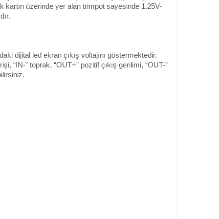
rak kartın üzerinde yer alan trimpot sayesinde 1.25V-
dır.
i dijital led ekran çıkış voltajını göstermektedir.
rişi, “IN-” toprak, “OUT+” pozitif çıkış gerilimi, “OUT-”
lirsiniz.