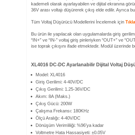
kademeli olarak ayarlayabilen ve dijital ekranına görü
36V arası voltajı düşürerek çıkış elde edilir. Ayrıca 
Tüm Voltaj Düşürücü Modellerini İncelemek için
Tıkla
Bu ürün ile yapılacak olan uygulamalarda giriş gerili
“IN+” ve “IN-” voltaj giriş pinleriyken “OUT+” ve “OUT-”
ise toprak çıkışını ifade etmektedir. Modül üzerinde bul
XL4016 DC-DC Ayarlanabilir Dijital Voltaj Dü
Model: XL4016
Giriş Gerilimi: 4-40V/DC
Çıkış Gerilimi: 1.25-36V/DC
Akım: 8A (Maks.)
Çıkış Gücü: 200W
Çalışma Frekansı: 180KHz
Ölçü Aralığı: 4-40V/DC
Dönüşüm Verimliliği: %96’ya kadar
Voltmetre Hata Hassasiyeti: ±0.05V