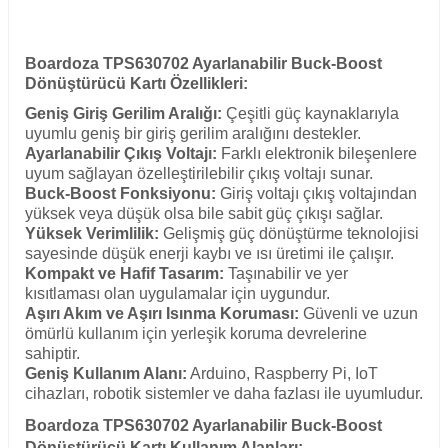
Boardoza TPS630702 Ayarlanabilir Buck-Boost
Dönüştürücü Kartı Özellikleri:
Geniş Giriş Gerilim Aralığı:
Çeşitli güç kaynaklarıyla
uyumlu geniş bir giriş gerilim aralığını destekler.
Ayarlanabilir Çıkış Voltajı:
Farklı elektronik bileşenlere
uyum sağlayan özelleştirilebilir çıkış voltajı sunar.
Buck-Boost Fonksiyonu:
Giriş voltajı çıkış voltajından
yüksek veya düşük olsa bile sabit güç çıkışı sağlar.
Yüksek Verimlilik:
Gelişmiş güç dönüştürme teknolojisi
sayesinde düşük enerji kaybı ve ısı üretimi ile çalışır.
Kompakt ve Hafif Tasarım:
Taşınabilir ve yer
kısıtlaması olan uygulamalar için uygundur.
Aşırı Akım ve Aşırı Isınma Koruması:
Güvenli ve uzun
ömürlü kullanım için yerleşik koruma devrelerine
sahiptir.
Geniş Kullanım Alanı:
Arduino, Raspberry Pi, IoT
cihazları, robotik sistemler ve daha fazlası ile uyumludur.
Boardoza TPS630702 Ayarlanabilir Buck-Boost
Dönüştürücü Kartı
Kullanım Alanları: