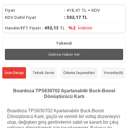
Fiyat
:
418,47
TL + KDV
KDV Dahil Fiyat
:
502,17
TL
Havale/EFT Fiyatı :
492,13
TL
%2
İndirim
Tükendi
Gelince Haber Ver
Ürün Detayı
Teknik Servis
Ödeme Seçenekleri
Yorumlar
(0)
Boardoza TPS630702 Ayarlanabilir Buck-Boost
Dönüştürücü Kartı
Boardoza TPS630702 Ayarlanabilir Buck-Boost
Dönüştürücü Kartı, güçlü ve verimli bir voltaj düzenleyici
olup, değişken giriş gerilimlerini sabit ve kararlı bir çıkış
voltajına dönüştürmek için tasarlanmıştır. Batarya ile