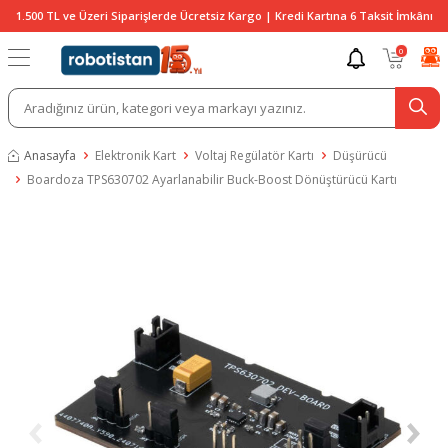
1.500 TL ve Üzeri Siparişlerde Ücretsiz Kargo | Kredi Kartına 6 Taksit İmkânı
0
Anasayfa
Elektronik Kart
Voltaj Regülatör Kartı
Düşürücü
Boardoza TPS630702 Ayarlanabilir Buck-Boost Dönüştürücü Kartı