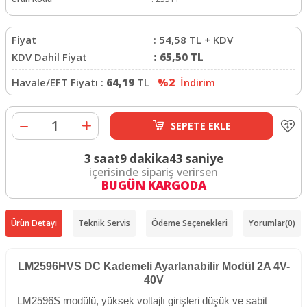
Fiyat
:
54,58
TL + KDV
KDV Dahil Fiyat
:
65,50
TL
Havale/EFT Fiyatı :
64,19
TL
%2
İndirim
SEPETE EKLE
3 saat
9 dakika
43 saniye
içerisinde sipariş verirsen
BUGÜN KARGODA
Ürün Detayı
Teknik Servis
Ödeme Seçenekleri
Yorumlar
(0)
LM2596HVS DC Kademeli Ayarlanabilir Modül 2A 4V-
40V
LM2596S modülü, yüksek voltajlı girişleri düşük ve sabit