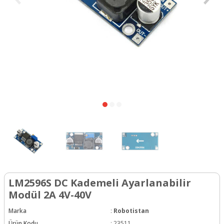
LM2596S DC Kademeli Ayarlanabilir
Modül 2A 4V-40V
Marka
:
Robotistan
Ürün Kodu
:
23511