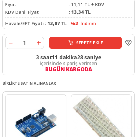
Fiyat
:
11,11
TL + KDV
KDV Dahil Fiyat
:
13,34
TL
Havale/EFT Fiyatı :
13,07
TL
%2
İndirim
SEPETE EKLE
3 saat
11 dakika
28 saniye
içerisinde sipariş verirsen
BUGÜN KARGODA
BİRLİKTE SATIN ALINANLAR