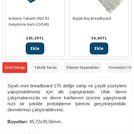
Arduino Tabanlı UNO R3
Büyük Boy Breadboard
Geliştirme Kartı (CH340)
245,29
TL
56,89
TL
Ekle
Ekle
Ürün Detayı
Teknik Servis
Ödeme Seçenekleri
Yorumlar
(11)
Siyah mini breadboard 170 deliğe sahip ve çeşitli yüzeylere
yapıştırabilmeniz için altı yapışkanlıdır. Ufak devre
çalışmalarınızda ve devre kartlarının üzerine yapıştırarak
hızlı bir şekilde prototipleme işlemini gerçekleştirebilir,
devrelerinizi çalıştırabilirsiniz.
Boyutları:
45,72x35,56mm.