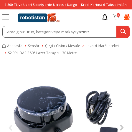
1.500 TL ve Üzeri Siparişlerde Ücretsiz Kargo | Kredi Kartına 6 Taksit İmkânı
0
Anasayfa
Sensör
Çizgi / Cisim / Mesafe
Lazer/Lidar/Hareket
S2 RPLIDAR 360° Lazer Tarayıcı - 30 Metre