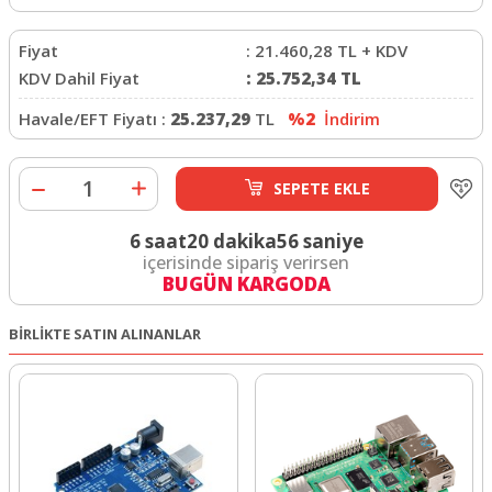
Fiyat
:
21.460,28
TL + KDV
KDV Dahil Fiyat
:
25.752,34
TL
Havale/EFT Fiyatı :
25.237,29
TL
%2
İndirim
SEPETE EKLE
6 saat
20 dakika
56 saniye
içerisinde sipariş verirsen
BUGÜN KARGODA
BİRLİKTE SATIN ALINANLAR