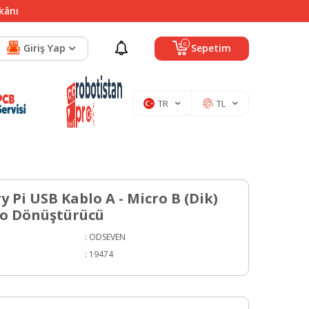
mkânı
0
Giriş Yap
Sepetim
TR
TL
 Pi USB Kablo A - Micro B (Dik)
o Dönüştürücü
:
ODSEVEN
:
19474