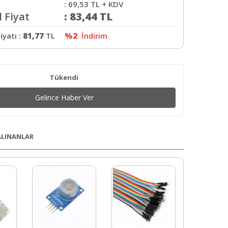
:
69,53
TL + KDV
 Fiyat
:
83,44
TL
iyatı :
81,77
TL
%2
İndirim
Tükendi
Gelince Haber Ver
 ALINANLAR