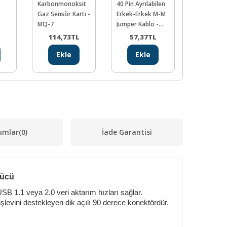
Karbonmonoksit
40 Pin Ayrılabilen
Mikro USB 
Gaz Sensör Kartı -
Erkek-Erkek M-M
1.5 m
MQ-7
Jumper Kablo -
100 mm
114,73
TL
57,37
TL
72,43
Ekle
Ekle
Ekl
umlar
(0)
İade Garantisi
rücü
SB 1.1 veya 2.0 veri aktarım hızları sağlar.
şlevini destekleyen dik açılı 90 derece konektördür.