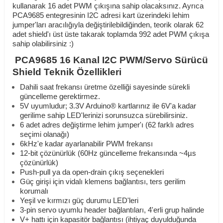
kullanarak 16 adet PWM çıkışına sahip olacaksınız. Ayrıca
PCA9685 entegresinin I2C adresi kart üzerindeki lehim
jumper'ları aracılığıyla değiştirilebildiğinden, teorik olarak 62
adet shield'ı üst üste takarak toplamda 992 adet PWM çıkışa
sahip olabilirsiniz :)
PCA9685 16 Kanal I2C PWM/Servo Sürücü
Shield
Teknik Özellikleri
Dahili saat frekansı üretme özelliği sayesinde sürekli
güncelleme gerektirmez.
5V uyumludur; 3.3V Arduino® kartlarınız ile 6V'a kadar
gerilime sahip LED'lerinizi sorunsuzca sürebilirsiniz.
6 adet adres değiştirme lehim jumper'ı (62 farklı adres
seçimi olanağı)
6kHz'e kadar ayarlanabilir PWM frekansı
12-bit çözünürlük (60Hz güncelleme frekansında ~4µs
çözünürlük)
Push-pull ya da open-drain çıkış seçenekleri
Güç girişi için vidalı klemens bağlantısı, ters gerilim
korumalı
Yeşil ve kırmızı güç durumu LED'leri
3-pin servo uyumlu header bağlantıları, 4'erli grup halinde
V+ hattı için kapasitör bağlantısı (ihtiyaç duyulduğunda