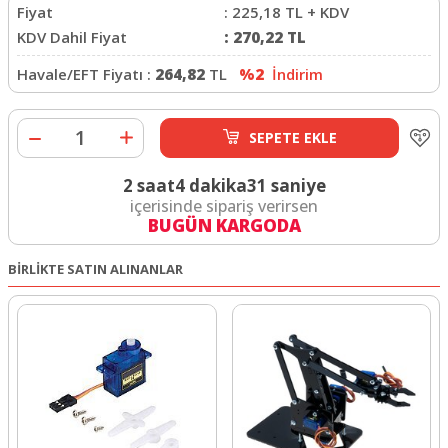
Fiyat
:
225,18
TL + KDV
KDV Dahil Fiyat
:
270,22
TL
Havale/EFT Fiyatı :
264,82
TL
%2
İndirim
SEPETE EKLE
2 saat
4 dakika
31 saniye
içerisinde sipariş verirsen
BUGÜN KARGODA
BİRLİKTE SATIN ALINANLAR