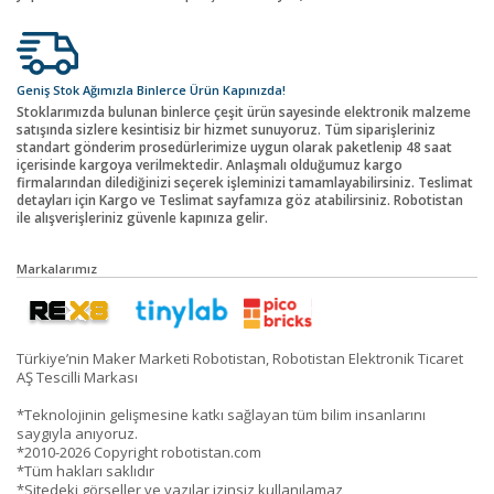
Geniş Stok Ağımızla Binlerce Ürün Kapınızda!
Stoklarımızda bulunan binlerce çeşit ürün sayesinde elektronik malzeme
satışında sizlere kesintisiz bir hizmet sunuyoruz. Tüm siparişleriniz
standart gönderim prosedürlerimize uygun olarak paketlenip 48 saat
içerisinde kargoya verilmektedir. Anlaşmalı olduğumuz kargo
firmalarından dilediğinizi seçerek işleminizi tamamlayabilirsiniz. Teslimat
detayları için Kargo ve Teslimat sayfamıza göz atabilirsiniz. Robotistan
ile alışverişleriniz güvenle kapınıza gelir.
Markalarımız
Türkiye’nin Maker Marketi Robotistan, Robotistan Elektronik Ticaret
AŞ Tescilli Markası
*Teknolojinin gelişmesine katkı sağlayan tüm bilim insanlarını
saygıyla anıyoruz.
*2010-2026 Copyright robotistan.com
*Tüm hakları saklıdır
*Sitedeki görseller ve yazılar izinsiz kullanılamaz