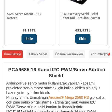
SG90 Servo Motor - 180
REX Discovery Serisi Pleksi
Derece
Robot Kol - Arduino Uyumlu
81,18
TL
652,93
TL
Ekle
Ekle
Ürün Detayı
Teknik Servis
Ödeme Seçenekleri
Yorumlar
(2)
PCA9685 16 Kanal I2C PWM/Servo Sürücü
Shield
Arduino® ve servo motor kullanılarak yapılan kapsamlı
projelerde servo motor sürmek için kullanılabilen pin sayısı
bazen yetmeyebilmektedir.
Pin sayısını arttırmak için
Arduino® Mega 2560 R3
gibi daha
çok pine sahip bir geliştirme kartına geçmek yerine I2C
PWM/Servo sürücü gibi kartları kullanabilirsiniz.
I2C PWM shield az sayıda pin kullanarak 16 tane PWM