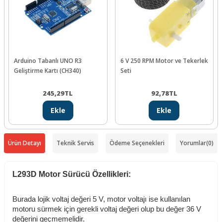
Arduino Tabanlı UNO R3
6 V 250 RPM Motor ve Tekerlek
Geliştirme Kartı (CH340)
Seti
245,29
TL
92,78
TL
Ekle
Ekle
Ürün Detayı
Teknik Servis
Ödeme Seçenekleri
Yorumlar
(0)
L293D Motor Sürücü Özellikleri:
Burada lojik voltaj değeri 5 V, motor voltajı ise kullanılan
motoru sürmek için gerekli voltaj değeri olup bu değer 36 V
değerini geçmemelidir.