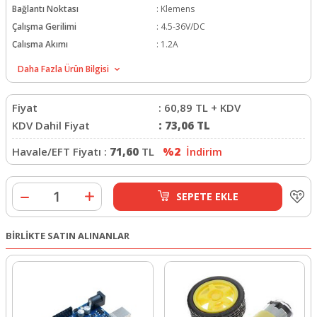
Bağlantı Noktası
:
Klemens
Çalışma Gerilimi
:
4.5-36V/DC
Çalışma Akımı
:
1.2A
Daha Fazla Ürün Bilgisi
Fiyat
:
60,89
TL + KDV
KDV Dahil Fiyat
:
73,06
TL
Havale/EFT Fiyatı :
71,60
TL
%2
İndirim
SEPETE EKLE
BİRLİKTE SATIN ALINANLAR