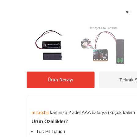
Ürün Detayı
Teknik S
micro:bit
kartınıza 2 adet AAA batarya (küçük kalem p
Ürün Özellikleri:
Tür: Pil Tutucu