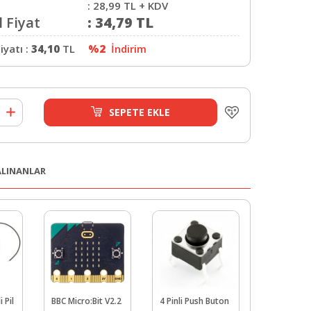
:
28,99
TL + KDV
 Fiyat
:
34,79
TL
iyatı :
34,10
TL
%2
İndirim
SEPETE EKLE
 ALINANLAR
i Pil
BBC Micro:Bit V2.2
4 Pinli Push Buton
9 V Pil Yuva