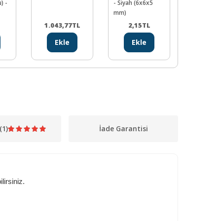
) -
- Siyah (6x6x5
Yatağı
mm)
1.043,77
TL
2,15
TL
24,35
Ekle
Ekle
Ekl
(1)
İade Garantisi
irsiniz.