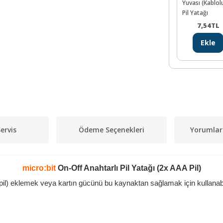
Yuvası (Kablolu
Pil Yatağı
7,54
TL
Ekle
ervis
Ödeme Seçenekleri
Yorumlar
micro:bit
On-Off Anahtarlı Pil Yatağı (2x AAA Pil)
il) eklemek veya kartın gücünü bu kaynaktan sağlamak için kullanabil