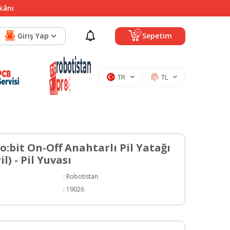
mkânı
0
Giriş Yap
Sepetim
TR
TL
o:bit On-Off Anahtarlı Pil Yatağı
l) - Pil Yuvası
:
Robotistan
:
19026