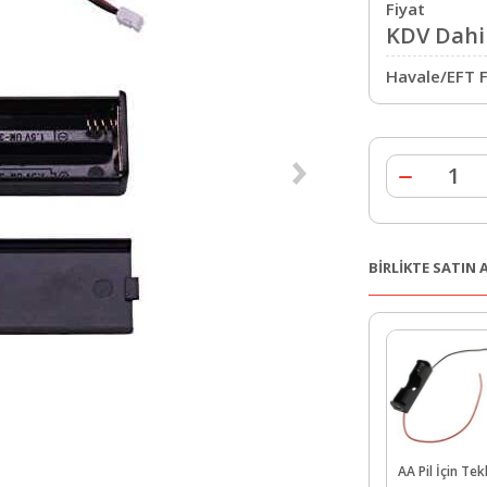
Fiyat
KDV Dahil
Havale/EFT F
BİRLİKTE SATIN
AA Pil İçin Tekl