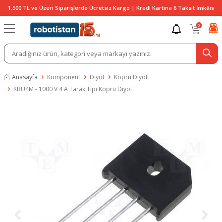
1.500 TL ve Üzeri Siparişlerde Ücretsiz Kargo | Kredi Kartına 6 Taksit İmkânı
0
Anasayfa
Komponent
Diyot
Köprü Diyot
KBU4M - 1000 V 4 A Tarak Tipi Köprü Diyot