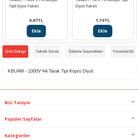
Tipli Diyot Paketi
Diyot Paketi
0,87
TL
1,10
TL
Ekle
Ekle
Ürün Detayı
Teknik Servis
Ödeme Seçenekleri
Yorumlar
(0)
KBU4M - 1000V 4A Tarak Tipi Köprü Diyot
Bizi Tanıyın
Popüler Sayfalar
Kategoriler