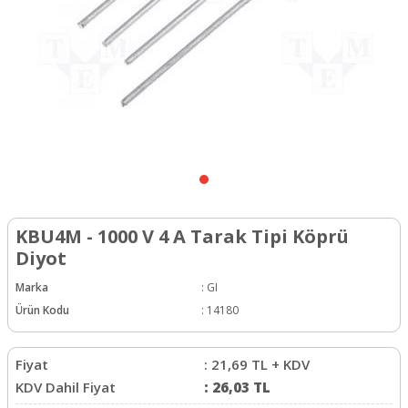
KBU4M - 1000 V 4 A Tarak Tipi Köprü
Diyot
Marka
:
GI
Ürün Kodu
:
14180
Fiyat
:
21,69
TL + KDV
KDV Dahil Fiyat
:
26,03
TL