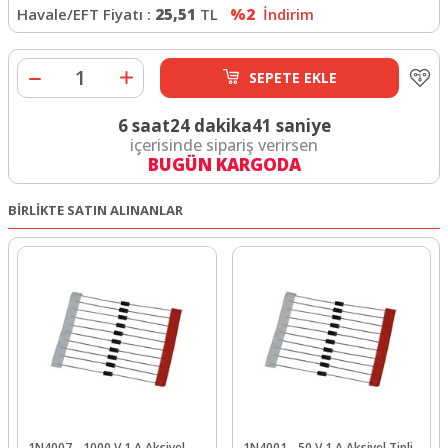
Havale/EFT Fiyatı :
25,51
TL
%2
İndirim
SEPETE EKLE
6 saat
24 dakika
41 saniye
içerisinde sipariş verirsen
BUGÜN KARGODA
BİRLİKTE SATIN ALINANLAR
1N4007 - 1000 V 1 A Aksiyel
1N4001 - 50 V 1 A Aksiyel Tipli