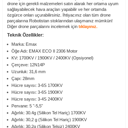
drone için gerekli malzemeleri satın alarak her ortama uyum
sağlayabilecek hava araçları yapabilir ve her ortamda
özgürce onları uçurabilirsiniz. İhtiyacınız olan tüm drone
parçalarına Robotistan stoklarından ulaşmanız mümkün!
Diğer drone parçalarını incelemek için
tıklayınız.
Teknik Özellikler:
Marka: Emax
Öğe Adı: EMAX ECO II 2306 Motor
KV: 1700KV / 1900KV / 2400KV (Opsiyonel)
Çerçeve: 12N14P
Uzunluk: 31,6 mm
Çapı: 28mm
Hücre sayısı: 3-6S 1700KV
Hücre sayısı: 3-6S 1900KV
Hücre sayısı: 3-4S 2400KV
Pervane: 5 "-5,5"
Ağırlık: 30.4g (Silikon Tel Hariç) 1700KV
Ağırlık: 30,2 g (Silikon Tel Hariç) 1900KV
Ağırlık: 30.2g (Silikon Telsiz) 2400KV