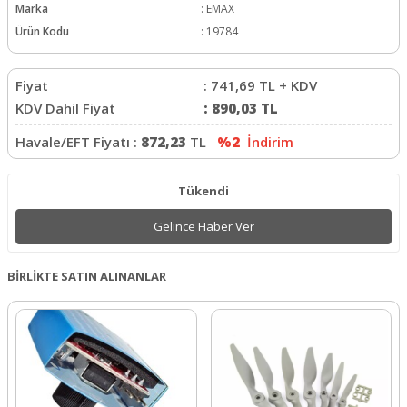
Marka
:
EMAX
Ürün Kodu
:
19784
Fiyat
:
741,69
TL + KDV
KDV Dahil Fiyat
:
890,03
TL
Havale/EFT Fiyatı :
872,23
TL
%2
İndirim
Tükendi
Gelince Haber Ver
BİRLİKTE SATIN ALINANLAR