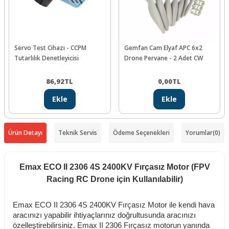
Servo Test Cihazı - CCPM
Gemfan Cam Elyaf APC 6x2
Tutarlılık Denetleyicisi
Drone Pervane - 2 Adet CW
86,92
TL
0,00
TL
Ekle
Ekle
Ürün Detayı
Teknik Servis
Ödeme Seçenekleri
Yorumlar
(0)
Emax ECO II 2306 4S 2400KV Fırçasız Motor (FPV
Racing RC Drone için Kullanılabilir)
Emax ECO II 2306 4S 2400KV Fırçasız Motor
ile kendi hava
aracınızı yapabilir ihtiyaçlarınız doğrultusunda aracınızı
özelleştirebilirsiniz. Emax II 2306 Fırçasız motorun yanında