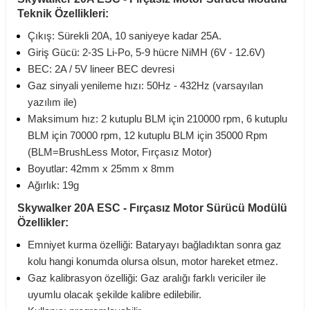
Teknik Özellikleri:
Çıkış: Sürekli 20A, 10 saniyeye kadar 25A.
Giriş Gücü: 2-3S Li-Po, 5-9 hücre NiMH (6V - 12.6V)
BEC: 2A / 5V lineer BEC devresi
Gaz sinyali yenileme hızı: 50Hz - 432Hz (varsayılan
yazılım ile)
Maksimum hız: 2 kutuplu BLM için 210000 rpm, 6 kutuplu
BLM için 70000 rpm, 12 kutuplu BLM için 35000 Rpm
(BLM=BrushLess Motor, Fırçasız Motor)
Boyutlar: 42mm x 25mm x 8mm
Ağırlık: 19g
Skywalker 20A ESC - Fırçasız Motor Sürücü Modülü
Özellikler:
Emniyet kurma özelliği: Bataryayı bağladıktan sonra gaz
kolu hangi konumda olursa olsun, motor hareket etmez.
Gaz kalibrasyon özelliği: Gaz aralığı farklı vericiler ile
uyumlu olacak şekilde kalibre edilebilir.