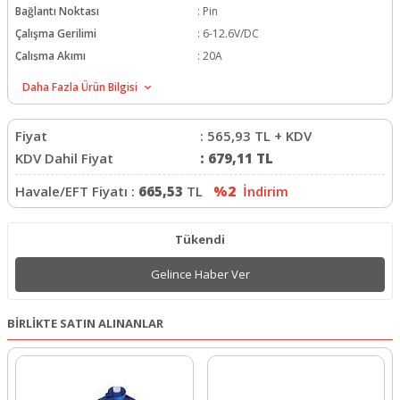
Bağlantı Noktası
:
Pin
Çalışma Gerilimi
:
6-12.6V/DC
Çalışma Akımı
:
20A
Daha Fazla Ürün Bilgisi
Fiyat
:
565,93
TL + KDV
KDV Dahil Fiyat
:
679,11
TL
Havale/EFT Fiyatı :
665,53
TL
%2
İndirim
Tükendi
Gelince Haber Ver
BİRLİKTE SATIN ALINANLAR