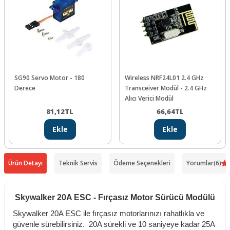
SG90 Servo Motor - 180
Wireless NRF24L01 2.4 GHz
Derece
Transceiver Modül - 2.4 GHz
Alıcı Verici Modül
81,12
TL
66,64
TL
Ekle
Ekle
Ürün Detayı
Teknik Servis
Ödeme Seçenekleri
Yorumlar
(6)
Skywalker 20A ESC - Fırçasız Motor Sürücü Modülü
Skywalker 20A ESC ile fırçasız motorlarınızı rahatlıkla ve
güvenle sürebilirsiniz. 20A sürekli ve 10 saniyeye kadar 25A