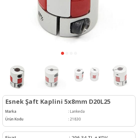
Esnek Şaft Kaplini 5x8mm D20L25
Marka
:
Lankeda
Ürün Kodu
:
21830
Fiyat
:
206,34
TL + KDV