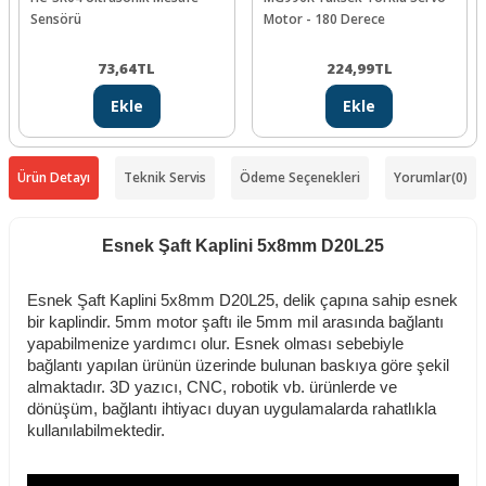
Sensörü
Motor - 180 Derece
73,64
TL
224,99
TL
Ekle
Ekle
Ürün Detayı
Teknik Servis
Ödeme Seçenekleri
Yorumlar
(0)
Esnek Şaft Kaplini 5x8mm D20L25
Esnek Şaft Kaplini 5x8mm D20L25, delik çapına sahip esnek
bir kaplindir. 5mm motor şaftı ile 5mm mil arasında bağlantı
yapabilmenize yardımcı olur. Esnek olması sebebiyle
bağlantı yapılan ürünün üzerinde bulunan baskıya göre şekil
almaktadır. 3D yazıcı, CNC, robotik vb. ürünlerde ve
dönüşüm, bağlantı ihtiyacı duyan uygulamalarda rahatlıkla
kullanılabilmektedir.