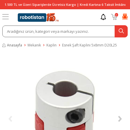
1.500 TL ve Üzeri Siparişlerde Ücretsiz Kargo | Kredi Kartına 6 Taksit İmkânı
0
Anasayfa
Mekanik
Kaplin
Esnek Şaft Kaplini 5x8mm D20L25