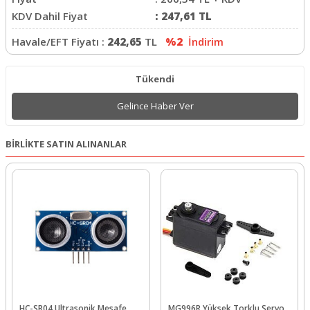
KDV Dahil Fiyat
:
247,61
TL
Havale/EFT Fiyatı :
242,65
TL
%2
İndirim
Tükendi
Gelince Haber Ver
BİRLİKTE SATIN ALINANLAR
HC-SR04 Ultrasonik Mesafe
MG996R Yüksek Torklu Servo