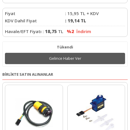
Fiyat
:
15,95
TL + KDV
KDV Dahil Fiyat
:
19,14
TL
Havale/EFT Fiyatı :
18,75
TL
%2
İndirim
Tükendi
Gelince Haber Ver
BİRLİKTE SATIN ALINANLAR