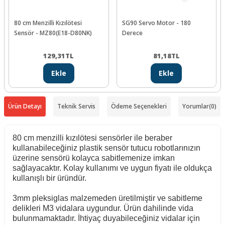
80 cm Menzilli Kızılötesi
SG90 Servo Motor - 180
Sensör - MZ80(E18-D80NK)
Derece
129,31
TL
81,18
TL
Ekle
Ekle
Ürün Detayı
Teknik Servis
Ödeme Seçenekleri
Yorumlar
(0)
80 cm menzilli kızılötesi sensörler ile beraber
kullanabileceğiniz plastik sensör tutucu robotlarınızın
üzerine sensörü kolayca sabitlemenize imkan
sağlayacaktır. Kolay kullanımı ve uygun fiyatı ile oldukça
kullanışlı bir üründür.
3mm pleksiglas malzemeden üretilmiştir ve sabitleme
delikleri M3 vidalara uygundur. Ürün dahilinde vida
bulunmamaktadır. İhtiyaç duyabileceğiniz vidalar için