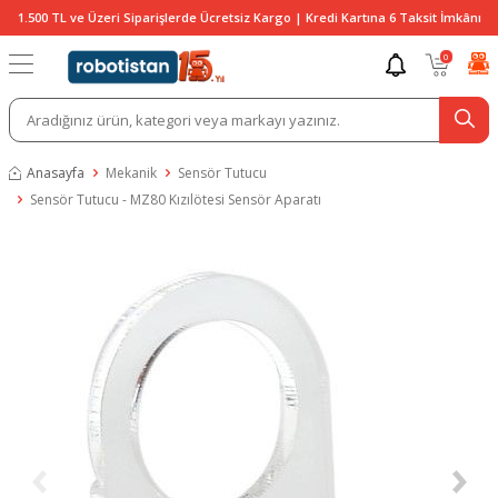
1.500 TL ve Üzeri Siparişlerde Ücretsiz Kargo | Kredi Kartına 6 Taksit İmkânı
0
Anasayfa
Mekanik
Sensör Tutucu
Sensör Tutucu - MZ80 Kızılötesi Sensör Aparatı