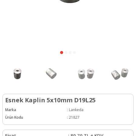
Esnek Kaplin 5x10mm D19L25
Marka
:
Lankeda
Ürün Kodu
:
21827
Fiyat
:
80,70
TL + KDV