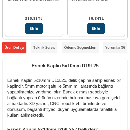
310,81
TL
10,84
TL
Ekle
Ekle
Ürün Detayı
Teknik Servis
Ödeme Seçenekleri
Yorumlar
(0)
Esnek Kaplin 5x10mm D19L25
Esnek Kaplin 5x10mm D19L25, delik çapına sahip esnek bir
kaplindir. 5mm motor şaftı ile 5mm mil arasında bağlantı
yapabilmenize yardımcı olur. Esnek olması sebebiyle
bağlantı yapılan ürünün üzerinde bulunan baskıya göre şekil
almaktadır. 3D yazıcı, CNC, robotik vb. ürünlerde ve
dönüşüm, bağlantı ihtiyacı duyan uygulamalarda rahatlıkla
kullanılabilmektedir.
Esnek Kaplin 5x10mm D19L25 Özellikleri: