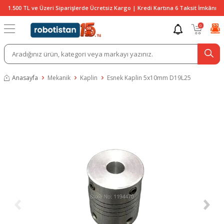
1.500 TL ve Üzeri Siparişlerde Ücretsiz Kargo | Kredi Kartına 6 Taksit İmkânı
0
Anasayfa
Mekanik
Kaplin
Esnek Kaplin 5x10mm D19L25