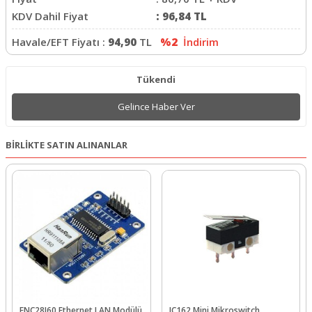
KDV Dahil Fiyat
:
96,84
TL
Havale/EFT Fiyatı :
94,90
TL
%2
İndirim
Tükendi
Gelince Haber Ver
BİRLİKTE SATIN ALINANLAR
ENC28J60 Ethernet LAN Modülü
IC162 Mini Mikroswitch