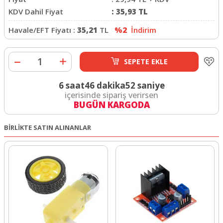
KDV Dahil Fiyat
:
35,93
TL
Havale/EFT Fiyatı :
35,21
TL
%2
İndirim
SEPETE EKLE
6 saat
46 dakika
52 saniye
içerisinde sipariş verirsen
BUGÜN KARGODA
BİRLİKTE SATIN ALINANLAR