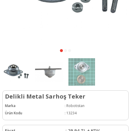
Delikli Metal Sarhoş Teker
Marka
:
Robotistan
Ürün Kodu
:
13234
Fiyat
:
29,94
TL + KDV