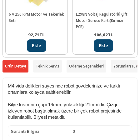
6 V 250 RPM Motor ve Tekerlek
L298N Voltaj Regulatörlü Çift
Seti
Motor Sürücü Kartı(Kırmızı
PCB)
92,71
TL
106,62
TL
Ekle
Ekle
Ürün Detayı
Teknik Servis
Ödeme Seçenekleri
Yorumlar
(10)
M4 vida delikleri sayesinde robot gövdelerinize ve farklı
ortamlara kolayca sabitlenebilir.
Bilye kısmının çapı 14mm, yüksekliği 21mm'dir. Çizgi
izleyen robot başta olmak üzere bir çok robot projesinde
kullanılabilir. Bilyesi metaldir.
Garanti Bilgisi
0