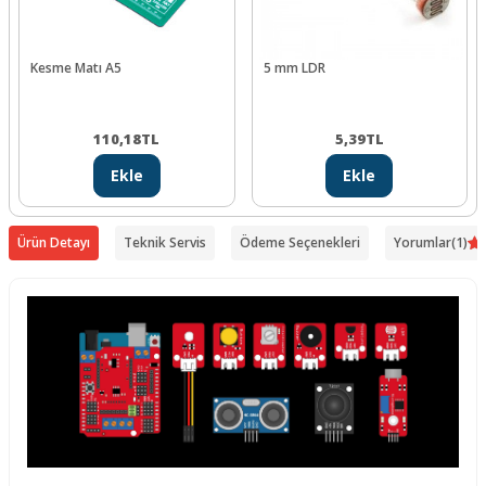
Kesme Matı A5
5 mm LDR
110,18
TL
5,39
TL
Ekle
Ekle
Ürün Detayı
Teknik Servis
Ödeme Seçenekleri
Yorumlar
(1)