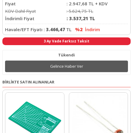
Fiyat
:
2.947,68
TL + KDV
KDV Dahil Fiyat
:
5.624,75
TL
İndirimli Fiyat
:
3.537,21
TL
Havale/EFT Fiyatı :
3.466,47
TL
%2
İndirim
3 Ay Vade Farksız Taksit
Tükendi
Gelince Haber Ver
BİRLİKTE SATIN ALINANLAR