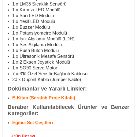
1 x LM35 Sıcaklık Sensörü
1 x Kırmızı LED Modülü
1 x Sarı LED Modülü
1 x Yeşil LED Modülü
1 x Buzzer Modülü
1 x Potansiyometre Modülü
1 x Işık Algılama Modülü (LDR)
1 x Ses Algılama Modülü
1 x Push Buton Modülü
1 x Ultrasonik Mesafe Sensörü
1 x 2 Eksen Joystick Modülü
1 x SG90 Servo Motor
7 x 3'lü Özel Sensör Bağlantı Kablosu
20 x Dupont Kablo (Jumper Kablo)
Dokümanlar ve Yararlı Linkler:
E-Kitap (Scratch Proje Kitabı)
Beraber Kullanılabilecek Ürünler ve Benzer
Kategoriler:
Eğitici Set Çeşitleri
Ürün Detayı