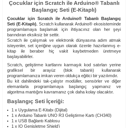
Çocuklar için Scratch ile Arduino® Tabanlı
Başlangıç Seti (E-Kitaplı)
Çocuklar için Scratch ile Arduino® Tabanlı Başlangıç
Seti (E-Kitaplı)
, Scratch kullanarak Arduino® ekosisteminde
programlamaya başlamak için ihtiyacınız olan her şeyi
barındıran eksiksiz bir settir.
Scratch ile çalışmak ve elektronik dünyasına adım atmak
isteyenler, set içeriğine uygun olarak özenle hazırlanmış e-
kitap ile beraber hiç vakit kaybetmeden üretmeye
başlayabilirler.
Scratch, geliştirme kartlarını karmaşık kod satırları yerine
grafiksel bir arayüz (blok tabanlı) kullanarak
programlamanıza imkan veren oldukça eğitici bir yazılımdır.
Bu kit dahilindeki tak-çalıştır modüller, sensörler ve diğer
elemanlarla programlamaya başlangıç yapmanız ve
algoritma mantığını kavramanız çok daha kolay olacaktır.
Başlangıç Seti İçeriği:
1 x Uygulama E-Kitabı (Dijital)
1 x Arduino Tabanlı UNO R3 Geliştirme Kartı (CH340)
1 x USB Bağlantı Kablosu
1 x IO Genişletme Shield'i