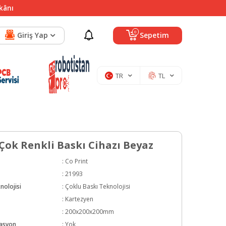
mkânı
0
Giriş Yap
Sepetim
TR
TL
 Çok Renkli Baskı Cihazı Beyaz
:
Co Print
:
21993
nolojisi
:
Çoklu Baskı Teknolojisi
:
Kartezyen
:
200x200x200mm
rasyon
:
Yok