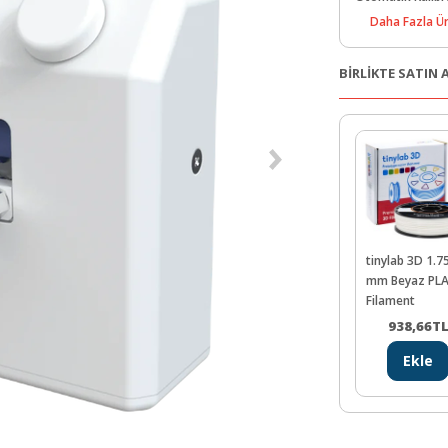
Kablosuz Bağlan
Daha Fazla Ür
Dokunmatik Ekr
BİRLİKTE SATIN
tinylab 3D 1.7
mm Beyaz PL
Filament
938,66
T
Ekle