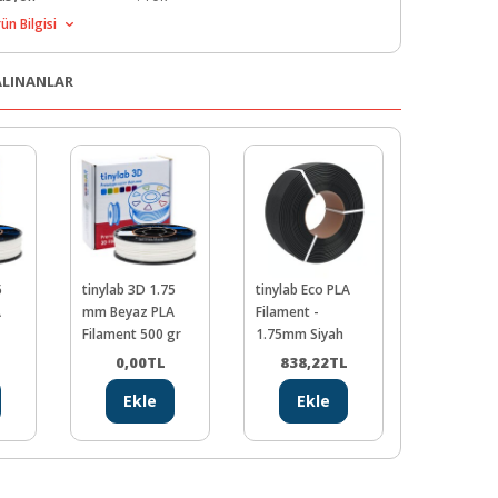
tı
ün Bilgisi
:
Yok
an
:
Yok
 ALINANLAR
5
tinylab 3D 1.75
tinylab Eco PLA
tinylab Ar
A
mm Beyaz PLA
Filament -
Başlangıç 
Filament 500 gr
1.75mm Siyah
(mBlock 5
Uyumlu)
L
0,00
TL
838,22
TL
0,00
Ekle
Ekle
Ekl