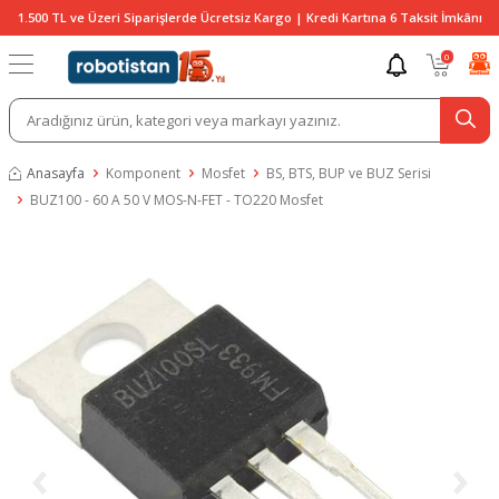
1.500 TL ve Üzeri Siparişlerde Ücretsiz Kargo | Kredi Kartına 6 Taksit İmkânı
0
Anasayfa
Komponent
Mosfet
BS, BTS, BUP ve BUZ Serisi
BUZ100 - 60 A 50 V MOS-N-FET - TO220 Mosfet