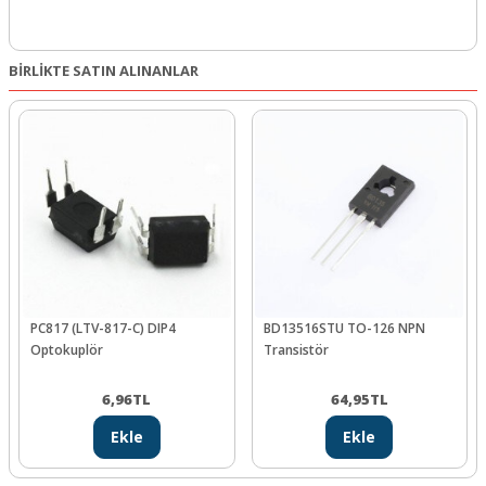
BİRLİKTE SATIN ALINANLAR
PC817 (LTV-817-C) DIP4
BD13516STU TO-126 NPN
Optokuplör
Transistör
6,96
TL
64,95
TL
Ekle
Ekle