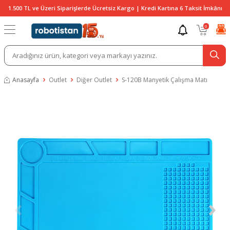
1.500 TL ve Üzeri Siparişlerde Ücretsiz Kargo | Kredi Kartına 6 Taksit İmkânı
0
Anasayfa
Outlet
Diğer Outlet
S-120B Manyetik Çalışma Matı