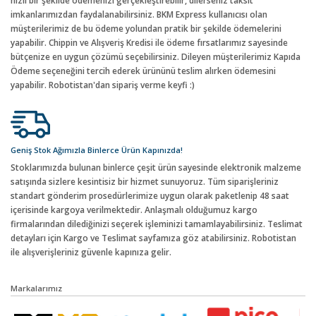
hızlı bir şekilde ödemenizi gerçekleştirebilir, dilerseniz taksit
imkanlarımızdan faydalanabilirsiniz. BKM Express kullanıcısı olan
müşterilerimiz de bu ödeme yolundan pratik bir şekilde ödemelerini
yapabilir. Chippin ve Alışveriş Kredisi ile ödeme fırsatlarımız sayesinde
bütçenize en uygun çözümü seçebilirsiniz. Dileyen müşterilerimiz Kapıda
Ödeme seçeneğini tercih ederek ürününü teslim alırken ödemesini
yapabilir. Robotistan'dan sipariş verme keyfi :)
Geniş Stok Ağımızla Binlerce Ürün Kapınızda!
Stoklarımızda bulunan binlerce çeşit ürün sayesinde elektronik malzeme
satışında sizlere kesintisiz bir hizmet sunuyoruz. Tüm siparişleriniz
standart gönderim prosedürlerimize uygun olarak paketlenip 48 saat
içerisinde kargoya verilmektedir. Anlaşmalı olduğumuz kargo
firmalarından dilediğinizi seçerek işleminizi tamamlayabilirsiniz. Teslimat
detayları için Kargo ve Teslimat sayfamıza göz atabilirsiniz. Robotistan
ile alışverişleriniz güvenle kapınıza gelir.
Markalarımız