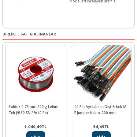
Modelleri İnceleyebilirsiniz.
BİRLİKTE SATIN ALINANLAR
Soldex 0.75 mm 200 g Lehim
40 Pin Ayrılabilen Dişi-Erkek M-
Teli (%60 SN / %40 Pb)
F Jumper Kablo-200 mm
1.040,49
TL
54,49
TL