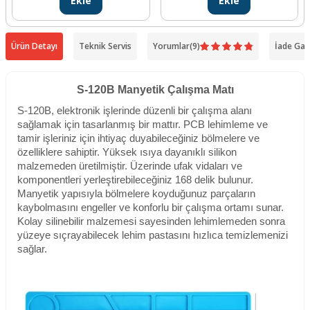
Ekle
Ekle
Ürün Detayı
Teknik Servis
Yorumlar
(9)
İade Gar
S-120B Manyetik Çalışma Matı
S-120B, elektronik işlerinde düzenli bir çalışma alanı
sağlamak için tasarlanmış bir mattır. PCB lehimleme ve
tamir işleriniz için ihtiyaç duyabileceğiniz bölmelere ve
özelliklere sahiptir. Yüksek ısıya dayanıklı silikon
malzemeden üretilmiştir. Üzerinde ufak vidaları ve
komponentleri yerleştirebileceğiniz 168 delik bulunur.
Manyetik yapısıyla bölmelere koyduğunuz parçaların
kaybolmasını engeller ve konforlu bir çalışma ortamı sunar.
Kolay silinebilir malzemesi sayesinden lehimlemeden sonra
yüzeye sıçrayabilecek lehim pastasını hızlıca temizlemenizi
sağlar.