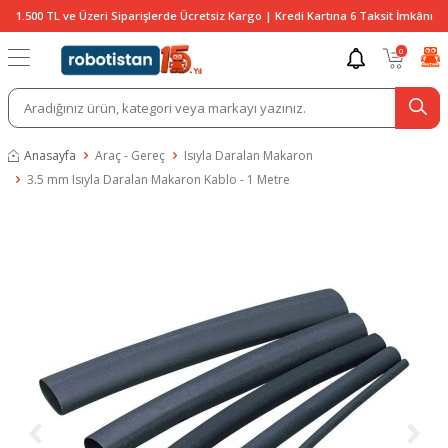
1.500 TL ve Üzeri Siparişlerde Ücretsiz Kargo | Kredi Kartına 6 Taksit İmkânı
0
Anasayfa
Araç - Gereç
Isıyla Daralan Makaron
3.5 mm Isıyla Daralan Makaron Kablo - 1 Metre