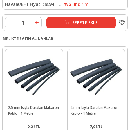
Havale/EFT Fiyatı :
8,94
TL
%2
İndirim
SEPETE EKLE
BİRLİKTE SATIN ALINANLAR
2.5 mm Isıyla Daralan Makaron
2 mm Isıyla Daralan Makaron
Kablo - 1 Metre
Kablo - 1 Metre
9,24
TL
7,03
TL