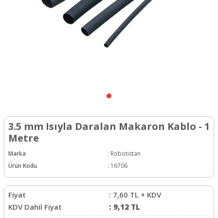
3.5 mm Isıyla Daralan Makaron Kablo - 1
Metre
Marka
:
Robotistan
Ürün Kodu
:
16706
Fiyat
:
7,60
TL + KDV
KDV Dahil Fiyat
:
9,12
TL