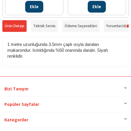
Ekle
Ekle
Ürün Detayı
Teknik Servis
Ödeme Seçenekleri
Yorumlar
(4)
1 metre uzunluğunda 3.5mm çaplı ısıyla daralan
makarondur. Isıtıldığında %50 oranında daralır. Siyah
renklidir.
Bizi Tanıyın
Popüler Sayfalar
Kategoriler