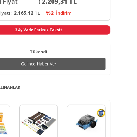
 Fiyat
:
2.209,31
TL
iyatı :
2.165,12
TL
%2
İndirim
3 Ay Vade Farksız Taksit
Tükendi
Gelince Haber Ver
 ALINANLAR