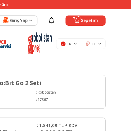
mkânı
0
Giriş Yap
Sepetim
TR
TL
:Bit Go 2 Seti
:
Robotistan
:
17367
:
1.841,09
TL + KDV