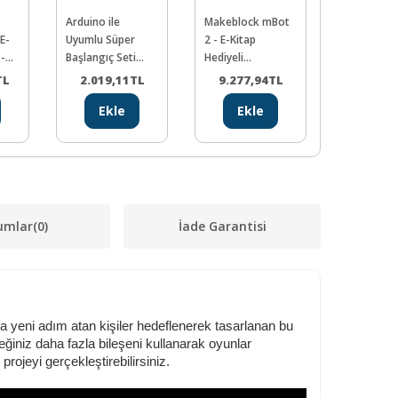
Arduino ile
Makeblock mBot
Bee-Bot O
E-
Uyumlu Süper
2 - E-Kitap
Öncesi
 -
Başlangıç Seti
Hediyeli
Programl
Uno Rev3 (E-Kitap
(Distribütör
Robotu
TL
2.019,11
TL
9.277,94
TL
7.133,
Hediyeli ve
Garantili)
Ekle
Ekle
Ekl
Videolu)
umlar
(0)
İade Garantisi
ına yeni adım atan kişiler hedeflenerek tasarlanan bu
ğiniz daha fazla bileşeni kullanarak oyunlar
projeyi gerçekleştirebilirsiniz.