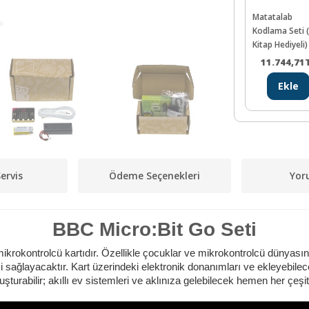
Matatalab
Kodlama Seti (
Kitap Hediyeli)
0201500086
11.744,71
Ekle
ervis
Ödeme Seçenekleri
Yor
BBC Micro:Bit Go Seti
ir mikrokontrolcü kartıdır. Özellikle çocuklar ve mikrokontrolcü dünyas
sağlayacaktır. Kart üzerindeki elektronik donanımları ve ekleyebilece
uşturabilir; akıllı ev sistemleri ve aklınıza gelebilecek hemen her çeşit 