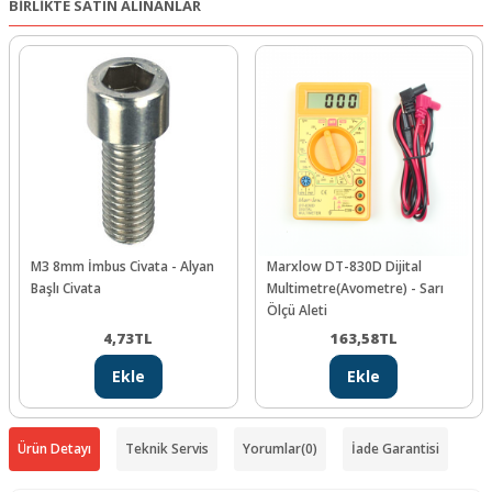
BİRLİKTE SATIN ALINANLAR
M3 8mm İmbus Civata - Alyan
Marxlow DT-830D Dijital
Başlı Civata
Multimetre(Avometre) - Sarı
Ölçü Aleti
4,73
TL
163,58
TL
Ekle
Ekle
Ürün Detayı
Teknik Servis
Yorumlar
(0)
İade Garantisi