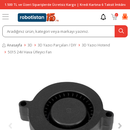
1.500 TL ve Üzeri Siparişlerde Ücretsiz Kargo | Kredi Kartına 6 Taksit İmkânı
0
Anasayfa
3D
3D Yazıcı Parçaları / DIY
3D Yazıcı Hotend
5015 24V Hava Üfleyici Fan