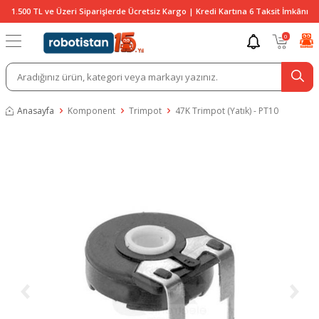
1.500 TL ve Üzeri Siparişlerde Ücretsiz Kargo | Kredi Kartına 6 Taksit İmkânı
0
Anasayfa
Komponent
Trimpot
47K Trimpot (Yatık) - PT10