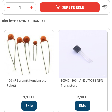
SEPETE EKLE
BİRLİKTE SATIN ALINANLAR
100 nF Seramik Kondansatör
BC547- 100mA 45V TO92 NPN
Paketi
Transistörü
1,10
TL
2,90
TL
Ekle
Ekle