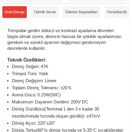
Ürün Detayı
Teknik Servis
Ödeme Seçenekleri
Yorumlar
(0)
Trimpotlar gerilim bölücü ve kontrast ayarlama devreleri
başta olmak üzere, direncin hassas bir şekilde ayarlanması
gereken ve sürekli ayarının değişmesi gerekmeyen
devrelerde kullanılır.
Teknik Özellikleri:
Direnç Değeri: 47K
Trimpot Türü: Yatık
Direnç Değişimi: Lineer
Toplam Direnç Toleransı: ±20％
Anma Gücü: 0.15W(50C)
Maksimum Dayanım Gerilimi: 200V DC
Dönüş Gürültüsü(Terminal 1 den 3 e kadar 30
rounds/minute hızında oluşan gürültü): ≤47mV
Dönüş Açısı: 220°±20°
Dönüş Torku(60°/s dönüş hızında ve 5-35°C sıcaklığında):