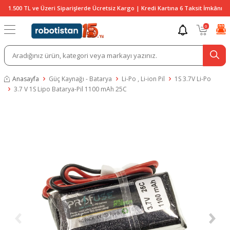
1.500 TL ve Üzeri Siparişlerde Ücretsiz Kargo | Kredi Kartına 6 Taksit İmkânı
0
Anasayfa
Güç Kaynağı - Batarya
Li-Po , Li-ion Pil
1S 3.7V Li-Po
3.7 V 1S Lipo Batarya-Pil 1100 mAh 25C