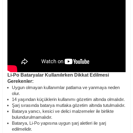
Li-Po Bataryalar Kullanılırken Dikkat Edilmesi
Gerekenler:
Uygun olmayan kullanımlar patlama ve yanmaya neden
olur.
14 yaşından küçüklerin kullanımı gözetim altında olmalıdır.
Şarj sırasında batarya mutlaka gözetim altında tutulmalıdır.
Batarya yanıcı, kesici ve delici malzemeler ile birlikte
bulundurulmamalıdır.
Batarya, Li-Po yapısına uygun şarj aletleri ile şarj
edilmelidir.