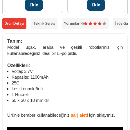
Ekle
Ekle
Ürün Detayı
Teknik Servis
Yorumlar
(4)
İade Gar
Tanım:
Model uçak, araba ve çeşitli robotlarınız için
kullanabileceğiniz ideal bir Li-po pildir.
Özellikleri:
Voltaj: 3,7V
Kapasite: 1100mAh
25C
Losi konnektörlü
1 Hücreli
50 x 30 x 10 mm'dir
Ürünle beraber kullanabileceğiniz
şarj aleti
için tıklayınız.