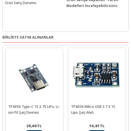
Ürün Satış Durumu
:
Modelleri İnceleyebilirsiniz.
BİRLİKTE SATIN ALINANLAR
TP4056 Type-C 1S 3.7V LiPo, Li-
TP4056 Mikro USB 3.7 V 1S
ion Pil Şarj Devresi
Lipo Şarj Aleti
26,66
TL
16,81
TL