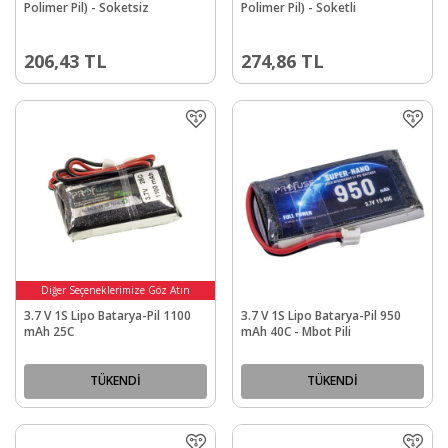
Polimer Pil) - Soketsiz
Polimer Pil) - Soketli
206,43
TL
274,86
TL
Diğer Seçeneklerimize Göz Atın
3.7 V 1S Lipo Batarya-Pil 1100
3.7 V 1S Lipo Batarya-Pil 950
mAh 25C
mAh 40C - Mbot Pili
TÜKENDİ
TÜKENDİ