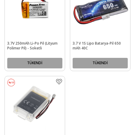
3.7V 250mAh Li-Po Pil (Lityum
3.7 V 1S Lipo Batarya-Pil 650
Polimer Pil) - Soketli
mAh 40C
TÜKENDİ
TÜKENDİ
%
11