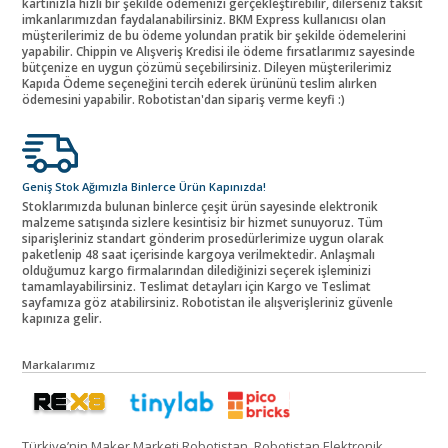
kartınızla hızlı bir şekilde ödemenizi gerçekleştirebilir, dilerseniz taksit
imkanlarımızdan faydalanabilirsiniz. BKM Express kullanıcısı olan
müşterilerimiz de bu ödeme yolundan pratik bir şekilde ödemelerini
yapabilir. Chippin ve Alışveriş Kredisi ile ödeme fırsatlarımız sayesinde
bütçenize en uygun çözümü seçebilirsiniz. Dileyen müşterilerimiz
Kapıda Ödeme seçeneğini tercih ederek ürününü teslim alırken
ödemesini yapabilir. Robotistan'dan sipariş verme keyfi :)
Geniş Stok Ağımızla Binlerce Ürün Kapınızda!
Stoklarımızda bulunan binlerce çeşit ürün sayesinde elektronik
malzeme satışında sizlere kesintisiz bir hizmet sunuyoruz. Tüm
siparişleriniz standart gönderim prosedürlerimize uygun olarak
paketlenip 48 saat içerisinde kargoya verilmektedir. Anlaşmalı
olduğumuz kargo firmalarından dilediğinizi seçerek işleminizi
tamamlayabilirsiniz. Teslimat detayları için Kargo ve Teslimat
sayfamıza göz atabilirsiniz. Robotistan ile alışverişleriniz güvenle
kapınıza gelir.
Markalarımız
Türkiye’nin Maker Marketi Robotistan, Robotistan Elektronik