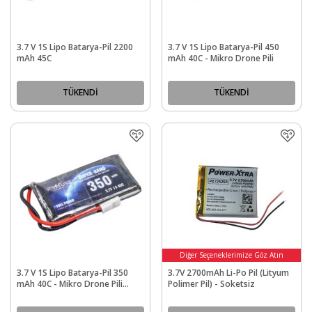
3.7 V 1S Lipo Batarya-Pil 2200
3.7 V 1S Lipo Batarya-Pil 450
mAh 45C
mAh 40C - Mikro Drone Pili
TÜKENDİ
TÜKENDİ
Diğer Seçeneklerimize Göz Atın
3.7 V 1S Lipo Batarya-Pil 350
3.7V 2700mAh Li-Po Pil (Lityum
mAh 40C - Mikro Drone Pili
Polimer Pil) - Soketsiz
(Corby Drone ile Uyumlu)