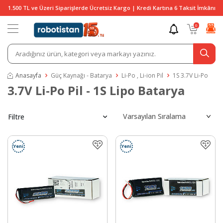
1.500 TL ve Üzeri Siparişlerde Ücretsiz Kargo | Kredi Kartına 6 Taksit İmkânı
0
Anasayfa
Güç Kaynağı - Batarya
Li-Po , Li-ion Pil
1S 3.7V Li-Po
3.7V Li-Po Pil - 1S Lipo Batarya
Filtre
Yeni
Yeni