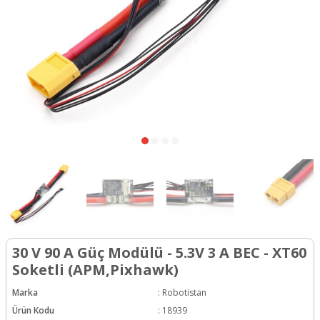
30 V 90 A Güç Modülü - 5.3V 3 A BEC - XT60
Soketli (APM,Pixhawk)
Marka
:
Robotistan
Ürün Kodu
:
18939