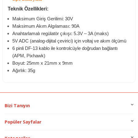
Teknik Özellikleri:
Maksimum Giriş Gerilimi: 30V
Maksimum Akım Algılaması: 90A
Anahtarlamalı regülatör çıkışı: 5.3V – 3A (maks)
5V ADC (analog-dijital çevirici) için voltaj ve akım ölçümü
6 pinli DF-13 kablo ile kontrolcüyle doğrudan bağlantı
(APM, Pixhawk)
Boyut: 25mm x 21mm x 9mm
Ağırlık: 35g
Bizi Tanıyın
Popüler Sayfalar