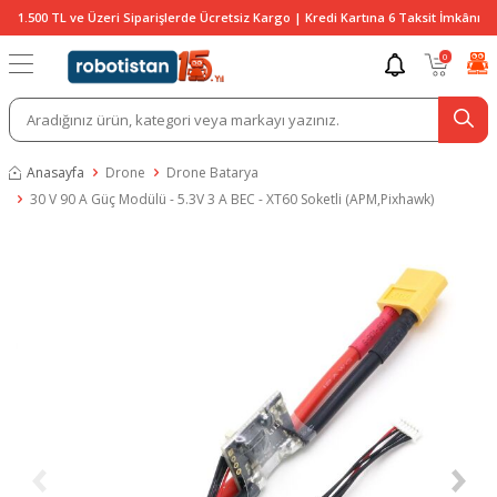
1.500 TL ve Üzeri Siparişlerde Ücretsiz Kargo | Kredi Kartına 6 Taksit İmkânı
0
Anasayfa
Drone
Drone Batarya
30 V 90 A Güç Modülü - 5.3V 3 A BEC - XT60 Soketli (APM,Pixhawk)