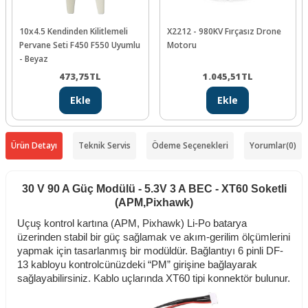
10x4.5 Kendinden Kilitlemeli
X2212 - 980KV Fırçasız Drone
Pervane Seti F450 F550 Uyumlu
Motoru
- Beyaz
473,75
TL
1.045,51
TL
Ekle
Ekle
Ürün Detayı
Teknik Servis
Ödeme Seçenekleri
Yorumlar
(0)
30 V 90 A Güç Modülü - 5.3V 3 A BEC - XT60 Soketli
(APM,Pixhawk)
Uçuş kontrol kartına (APM, Pixhawk) Li-Po batarya
üzerinden stabil bir güç sağlamak ve akım-gerilim ölçümlerini
yapmak için tasarlanmış bir modüldür. Bağlantıyı 6 pinli DF-
13 kabloyu kontrolcünüzdeki “PM” girişine bağlayarak
sağlayabilirsiniz. Kablo uçlarında XT60 tipi konnektör bulunur.