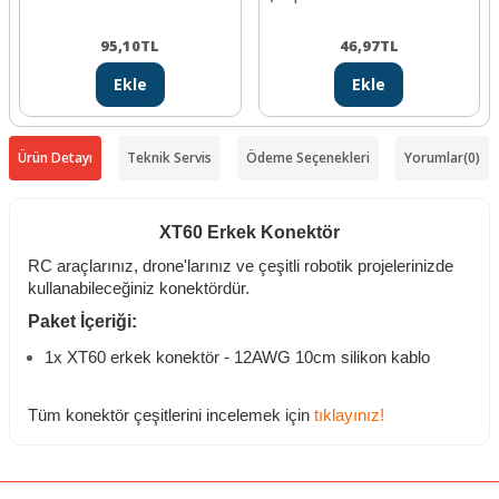
95,10
TL
46,97
TL
Ekle
Ekle
Ürün Detayı
Teknik Servis
Ödeme Seçenekleri
Yorumlar
(0)
XT60 Erkek Konektör
RC araçlarınız, drone'larınız ve çeşitli robotik projelerinizde
kullanabileceğiniz konektördür.
Paket İçeriği:
1x XT60 erkek konektör - 12AWG 10cm silikon kablo
Tüm konektör çeşitlerini incelemek için
tıklayınız!