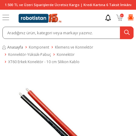
1.500 TL ve Üzeri Siparişlerde Ücretsiz Kargo | Kredi Kartına 6 Taksit İmkânı
0
Anasayfa
Komponent
Klemens ve Konnektör
Konnektör-Yüksük-Pabuç
Konnektör
XT60 Erkek Konektör - 10 cm Silikon Kablo