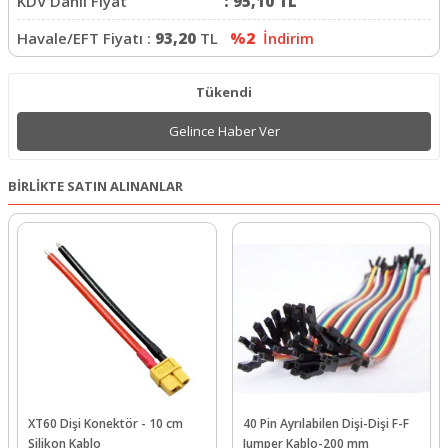
KDV Dahil Fiyat
:
95,10
TL
Havale/EFT Fiyatı :
93,20
TL
%2
İndirim
Tükendi
Gelince Haber Ver
BİRLİKTE SATIN ALINANLAR
XT60 Dişi Konektör - 10 cm
40 Pin Ayrılabilen Dişi-Dişi F-F
Silikon Kablo
Jumper Kablo-200 mm