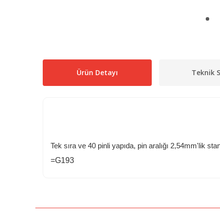
Ürün Detayı
Teknik S
Tek sıra ve 40 pinli yapıda, pin aralığı 2,54mm'lik st
=G193