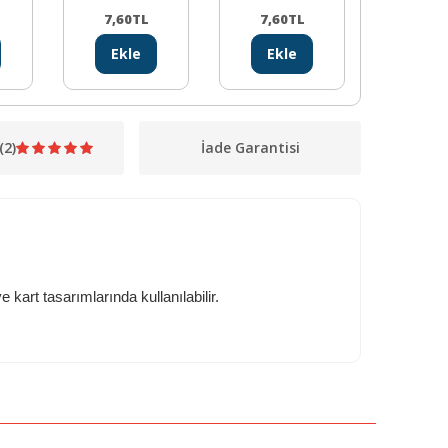
mm
7,60
TL
7,60
TL
57,41
Ekle
Ekle
Ekl
(2)
İade Garantisi
 kart tasarımlarında kullanılabilir.