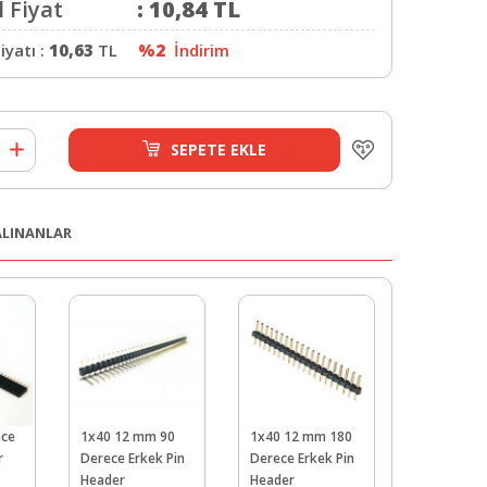
 Fiyat
:
10,84
TL
iyatı :
10,63
TL
%2
İndirim
SEPETE EKLE
 ALINANLAR
ece
1x40 12 mm 90
1x40 12 mm 180
40 Pin Ayrı
r
Derece Erkek Pin
Derece Erkek Pin
Erkek-Erk
Header
Header
Jumper Ka