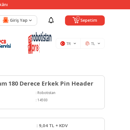
mkânı
0
Giriş Yap
Sepetim
TR
TL
mm 180 Derece Erkek Pin Header
:
Robotistan
:
14593
:
9,04
TL + KDV