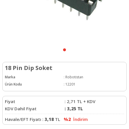
18 Pin Dip Soket
Marka
:
Robotistan
Ürün Kodu
:
12201
Fiyat
:
2,71
TL + KDV
KDV Dahil Fiyat
:
3,25
TL
Havale/EFT Fiyatı :
3,18
TL
%2
İndirim