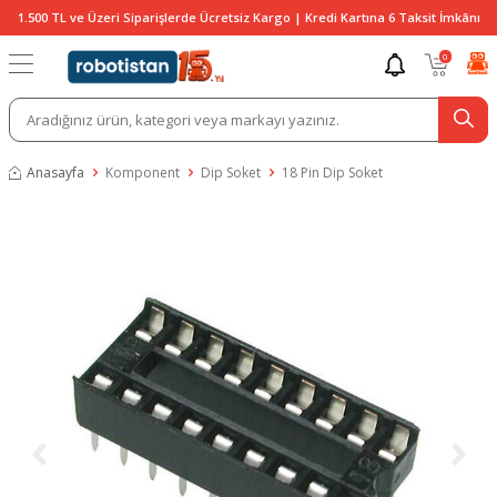
1.500 TL ve Üzeri Siparişlerde Ücretsiz Kargo | Kredi Kartına 6 Taksit İmkânı
0
Anasayfa
Komponent
Dip Soket
18 Pin Dip Soket