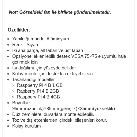
Not: Görseldeki fan ile birlikte gönderilmektedir.
Özellikler:
Yapıldığı madde: Alüminyum
Renk : Siyah
İki ana parça, alt taban ve üst taban
Opsiyonel eklenilebilir destek VESA 75×75 e uyumlu hale
getirmek icin
Isı dağılımı için yüzeyde delikler
Kolay monte için destekleri ekleyebilirsin
Tasarlandığı modeller
Raspberry Pi 4 B 1 GB
Rapberry Pi 4 B 2GB
Raspbery Pi 4 B 4GB
Boyutlar:
95mm(uzunluk)×85mm(genişlik)×35mm(yükseklik)
Düz zeminlere, duvarlara monte edilebilir.
Toz ve dış etkenlerden içindeki bileşenleri korur.
Kolay kurulum