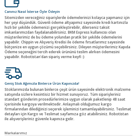
Canınız Nasıl İsterse Öyle Ödeyin
Sitemizden vereceğiniz siparişlerde ödemelerinizi kolayca yapmanız için
her şeyi düşündük. Güvenli ödeme altyapımız sayesinde kredi kartınızla
hızlı bir şekilde ödemenizi gerçekleştirebilir, dilerseniz taksit
imkanlarımızdan faydalanabilirsiniz. BKM Express kullanıcısı olan
müşterilerimiz de bu ödeme yolundan pratik bir şekilde ödemelerini
yapabilir. Chippin ve Alışveriş Kredisi ile ödeme fırsatlarımız sayesinde
bütçenize en uygun çözümü seçebilirsiniz. Dileyen müşterilerimiz Kapıda
Ödeme seçeneğini tercih ederek ürününü teslim alırken ödemesini
yapabilir. Robotistan'dan sipariş verme keyfi :)
Geniş Stok Ağımızla Binlerce Ürün Kapınızda!
Stoklarımızda bulunan binlerce çeşit ürün sayesinde elektronik malzeme
satışında sizlere kesintisiz bir hizmet sunuyoruz. Tüm siparişleriniz
standart gönderim prosedürlerimize uygun olarak paketlenip 48 saat
içerisinde kargoya verilmektedir. Anlaşmalı olduğumuz kargo
firmalarından dilediğinizi seçerek işleminizi tamamlayabilirsiniz. Teslimat
detayları için Kargo ve Teslimat sayfamıza göz atabilirsiniz. Robotistan
ile alışverişleriniz güvenle kapınıza gelir.
Markalarımız