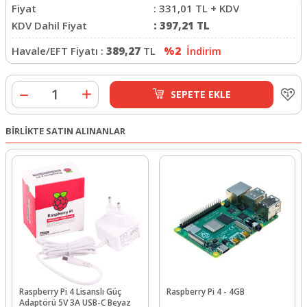
Fiyat
:
331,01
TL + KDV
KDV Dahil Fiyat
:
397,21
TL
Havale/EFT Fiyatı :
389,27
TL
%2
İndirim
SEPETE EKLE
BİRLİKTE SATIN ALINANLAR
Raspberry Pi 4 Lisanslı Güç
Raspberry Pi 4 - 4GB
Adaptörü 5V 3A USB-C Beyaz