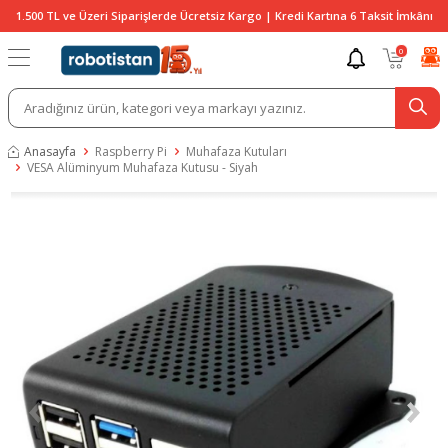
1.500 TL ve Üzeri Siparişlerde Ücretsiz Kargo | Kredi Kartına 6 Taksit İmkânı
0
Anasayfa
Raspberry Pi
Muhafaza Kutuları
VESA Alüminyum Muhafaza Kutusu - Siyah