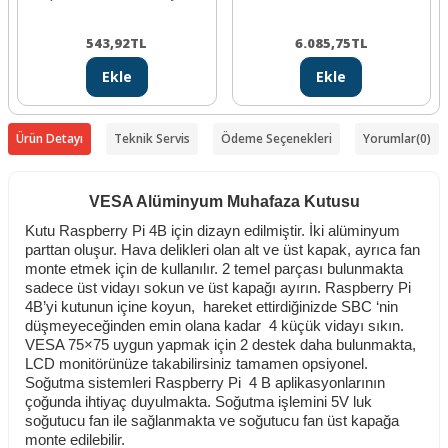
543,92
TL
6.085,75
TL
Ekle
Ekle
Ürün Detayı
Teknik Servis
Ödeme Seçenekleri
Yorumlar
(0)
VESA Alüminyum Muhafaza Kutusu
Kutu Raspberry Pi 4B için dizayn edilmiştir. İki alüminyum
parttan oluşur. Hava delikleri olan alt ve üst kapak, ayrıca fan
monte etmek için de kullanılır. 2 temel parçası bulunmakta
sadece üst vidayı sokun ve üst kapağı ayırın. Raspberry Pi
4B’yi kutunun içine koyun, hareket ettirdiğinizde SBC ‘nin
düşmeyeceğinden emin olana kadar 4 küçük vidayı sıkın.
VESA 75×75 uygun yapmak için 2 destek daha bulunmakta,
LCD monitörünüze takabilirsiniz tamamen opsiyonel.
Soğutma sistemleri Raspberry Pi 4 B aplikasyonlarının
çoğunda ihtiyaç duyulmakta. Soğutma işlemini 5V luk
soğutucu fan ile sağlanmakta ve soğutucu fan üst kapağa
monte edilebilir.