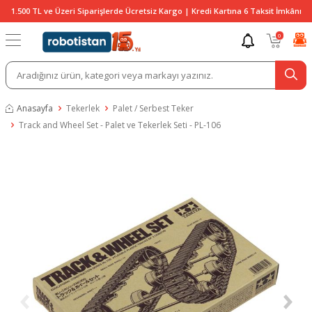
1.500 TL ve Üzeri Siparişlerde Ücretsiz Kargo | Kredi Kartına 6 Taksit İmkânı
0
Anasayfa
Tekerlek
Palet / Serbest Teker
Track and Wheel Set - Palet ve Tekerlek Seti - PL-106