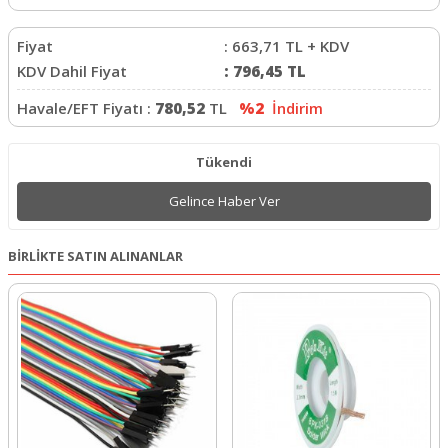
Fiyat
:
663,71
TL + KDV
KDV Dahil Fiyat
:
796,45
TL
Havale/EFT Fiyatı :
780,52
TL
%2
İndirim
Tükendi
Gelince Haber Ver
BİRLİKTE SATIN ALINANLAR