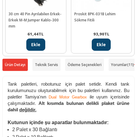
30 cm 40 Pin Ayrılabilen Erkek-
Proskit 8PK-031B Lehim
Erkek M-M Jumper Kablo-300
Sökme Fitili
mm
61,44
TL
93,90
TL
Ekle
Ekle
Ürün Detayı
Teknik Servis
Ödeme Seçenekleri
Yorumlar
(11)
Tank paletleri, robotunuz için palet setidir. Kendi tank
kurulumunuzu oluşturabilmek için bu paletleri kullanınız. Bu
paletler Tamiya'nın
ile uyum içerisinde
Dual Motor Gearbox
çalışmaktadır.
Alt kısımda bulunan delikli plaket ürüne
dahil
değildir.
Kutunun içinde şu aparatlar bulunmaktadır:
2 Palet x 30 Bağlantı