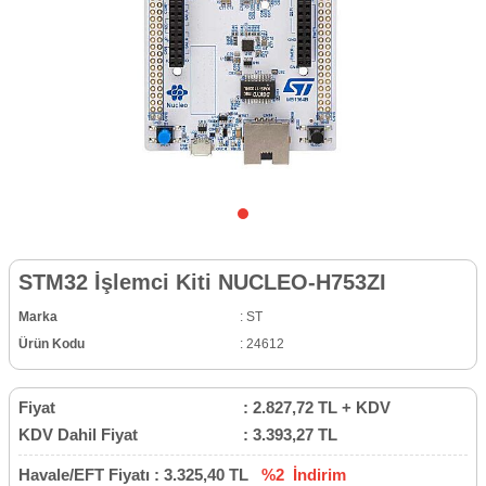
STM32 İşlemci Kiti NUCLEO-H753ZI
Marka
:
ST
Ürün Kodu
:
24612
Fiyat
:
2.827,72
TL + KDV
KDV Dahil Fiyat
:
3.393,27
TL
Havale/EFT Fiyatı :
3.325,40
TL
%2
İndirim