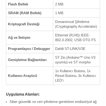
Flash Bellek
2 MB
SRAM (RAM Bellek)
1 MB
Donanımsal Şifreleme
Kriptografi Desteği
(Cryptography Accelerator)
Ethernet (RJ45) IEEE-
Ağ ve İletişim
802.3-2002, USB OTG FS
Programlayıcı / Debugger
Dahili ST-LINK/V3E
ST Zio (Arduino™ Uno V3
Genişletme Bağlantıları
uyumlu) ve ST morpho
1x Kullanıcı Butonu, 1x
Kullanıcı Arayüzü
Reset Butonu, 3x Kullanıcı
LED'i
Uygulama Alanları:
Siber güvenlik ve veri şifreleme gerektiren endüstriyel ağ