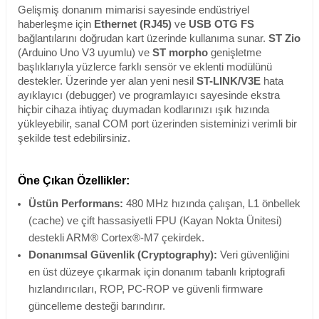
Gelişmiş donanım mimarisi sayesinde endüstriyel
haberleşme için
Ethernet (RJ45)
ve
USB OTG FS
bağlantılarını doğrudan kart üzerinde kullanıma sunar.
ST Zio
(Arduino Uno V3 uyumlu) ve
ST morpho
genişletme
başlıklarıyla yüzlerce farklı sensör ve eklenti modülünü
destekler. Üzerinde yer alan yeni nesil
ST-LINK/V3E
hata
ayıklayıcı (debugger) ve programlayıcı sayesinde ekstra
hiçbir cihaza ihtiyaç duymadan kodlarınızı ışık hızında
yükleyebilir, sanal COM port üzerinden sisteminizi verimli bir
şekilde test edebilirsiniz.
Öne Çıkan Özellikler:
Üstün Performans:
480 MHz hızında çalışan, L1 önbellek
(cache) ve çift hassasiyetli FPU (Kayan Nokta Ünitesi)
destekli ARM® Cortex®-M7 çekirdek.
Donanımsal Güvenlik (Cryptography):
Veri güvenliğini
en üst düzeye çıkarmak için donanım tabanlı kriptografi
hızlandırıcıları, ROP, PC-ROP ve güvenli firmware
güncelleme desteği barındırır.