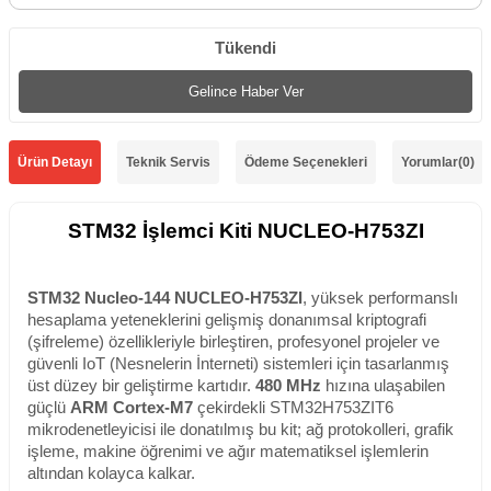
Tükendi
Gelince Haber Ver
Ürün Detayı
Teknik Servis
Ödeme Seçenekleri
Yorumlar
(0)
STM32 İşlemci Kiti NUCLEO-H753ZI
STM32 Nucleo-144 NUCLEO-H753ZI
, yüksek performanslı
hesaplama yeteneklerini gelişmiş donanımsal kriptografi
(şifreleme) özellikleriyle birleştiren, profesyonel projeler ve
güvenli IoT (Nesnelerin İnterneti) sistemleri için tasarlanmış
üst düzey bir geliştirme kartıdır.
480 MHz
hızına ulaşabilen
güçlü
ARM Cortex-M7
çekirdekli STM32H753ZIT6
mikrodenetleyicisi ile donatılmış bu kit; ağ protokolleri, grafik
işleme, makine öğrenimi ve ağır matematiksel işlemlerin
altından kolayca kalkar.