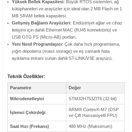
Yüksek Bellek Kapasitesi:
Büyük RTOS sistemleri, ağ
kütüphaneleri ve arayüzler için ideal olan 2 MB Flash ve 1
MB SRAM bellek kapasitesi.
Gelişmiş Bağlantı Arayüzleri:
Endüstriyel ağlar ve cihaz
iletişimi için dahili Ethernet MAC (RJ45 konnektörlü) ve
USB OTG FS (Micro-AB) portları.
Yeni Nesil Programlayıcı:
Çok daha hızlı programlama,
yığın depolama (mass storage) ve eş zamanlı hata
ayıklama imkanı sunan dahili ST-LINK/V3E arayüzü.
Teknik Özellikler:
Parametre
Değer
Mikrodenetleyici
STM32H753ZIT6 (32-bit)
ARM® Cortex®-M7 (DSP
İşlemci Çekirdeği
ve Çift Hassasiyetli FPU)
Saat Hızı (Frekans)
480 MHz (Maksimum)