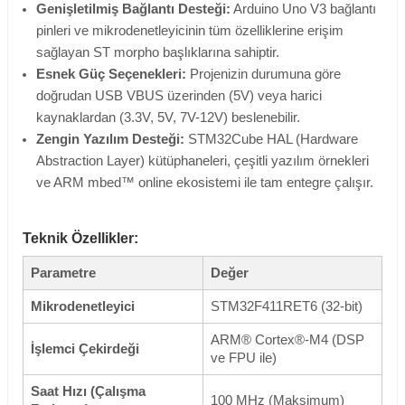
Genişletilmiş Bağlantı Desteği:
Arduino Uno V3 bağlantı
pinleri ve mikrodenetleyicinin tüm özelliklerine erişim
sağlayan ST morpho başlıklarına sahiptir.
Esnek Güç Seçenekleri:
Projenizin durumuna göre
doğrudan USB VBUS üzerinden (5V) veya harici
kaynaklardan (3.3V, 5V, 7V-12V) beslenebilir.
Zengin Yazılım Desteği:
STM32Cube HAL (Hardware
Abstraction Layer) kütüphaneleri, çeşitli yazılım örnekleri
ve ARM mbed™ online ekosistemi ile tam entegre çalışır.
Teknik Özellikler:
Parametre
Değer
Mikrodenetleyici
STM32F411RET6 (32-bit)
ARM® Cortex®-M4 (DSP
İşlemci Çekirdeği
ve FPU ile)
Saat Hızı (Çalışma
100 MHz (Maksimum)