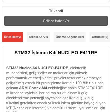
Tükendi
Gelince Haber Ver
Ürün Detayı
Teknik Servis
Ödeme Seçenekleri
Yorumlar
(0)
STM32 İşlemci Kiti NUCLEO-F411RE
STM32 Nucleo-64 NUCLEO-F411RE
, elektronik
mühendisleri, geliştiriciler ve makerlar için yüksek
performanslı ve enerji verimli projeler tasarlamak amacıyla
geliştirilmiş esnek bir prototipleme kartıdır.
100 MHz
hızında
çalışan
ARM Cortex-M4
çekirdeğine sahip STM32F411RE
mikrodenetleyicisini barındıran bu kit, dinamik güç
ölçeklendirme yeteneği sayesinde özellikle düşük güç
tüketimi gerektiren ancak yüksek işlem gücüne ihtiyaç duyan
IoT (Nesnelerin İnterneti) ve gömülü sistem uygulamaları için