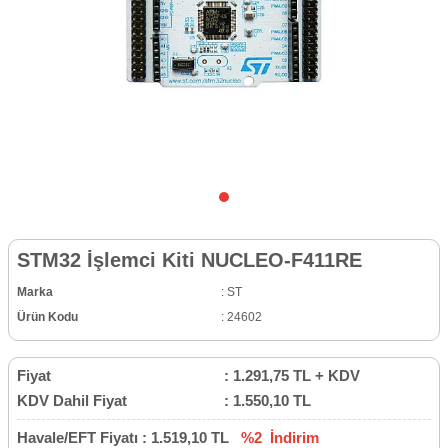
STM32 İşlemci Kiti NUCLEO-F411RE
Marka
:
ST
Ürün Kodu
:
24602
Fiyat
:
1.291,75
TL + KDV
KDV Dahil Fiyat
:
1.550,10
TL
Havale/EFT Fiyatı :
1.519,10
TL
%2
İndirim