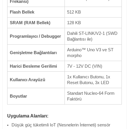
Frekansı)
Flash Bellek
512 KB
SRAM (RAM Bellek)
128 KB
Dahili ST-LINK/V2-1 (SWD
Programlayıcı / Debugger
Bağlantısı ile)
Arduino™ Uno V3 ve ST
Genişletme Bağlantıları
morpho
Harici Besleme Gerilimi
7V - 12V DC (VIN)
1x Kullanıcı Butonu, 1x
Kullanıcı Arayüzü
Reset Butonu, 3x LED
Standart Nucleo-64 Form
Boyutlar
Faktörü
Uygulama Alanları:
Düşük güç tüketimli IoT (Nesnelerin İnterneti) sensör