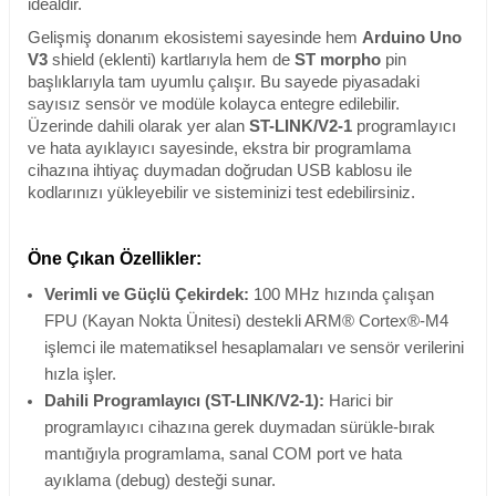
idealdir.
Gelişmiş donanım ekosistemi sayesinde hem
Arduino Uno
V3
shield (eklenti) kartlarıyla hem de
ST morpho
pin
başlıklarıyla tam uyumlu çalışır. Bu sayede piyasadaki
sayısız sensör ve modüle kolayca entegre edilebilir.
Üzerinde dahili olarak yer alan
ST-LINK/V2-1
programlayıcı
ve hata ayıklayıcı sayesinde, ekstra bir programlama
cihazına ihtiyaç duymadan doğrudan USB kablosu ile
kodlarınızı yükleyebilir ve sisteminizi test edebilirsiniz.
Öne Çıkan Özellikler:
Verimli ve Güçlü Çekirdek:
100 MHz hızında çalışan
FPU (Kayan Nokta Ünitesi) destekli ARM® Cortex®-M4
işlemci ile matematiksel hesaplamaları ve sensör verilerini
hızla işler.
Dahili Programlayıcı (ST-LINK/V2-1):
Harici bir
programlayıcı cihazına gerek duymadan sürükle-bırak
mantığıyla programlama, sanal COM port ve hata
ayıklama (debug) desteği sunar.