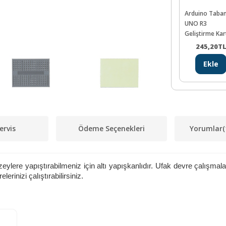
Arduino Taban
UNO R3
Geliştirme Kar
(CH340)
245,20
T
Ekle
ervis
Ödeme Seçenekleri
Yorumlar
(
eylere yapıştırabilmeniz için altı yapışkanlıdır. Ufak devre çalışmalar
lerinizi çalıştırabilirsiniz.