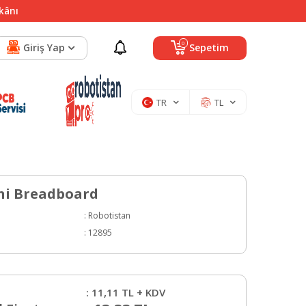
mkânı
0
Giriş Yap
Sepetim
TR
TL
ni Breadboard
:
Robotistan
:
12895
:
11,11
TL + KDV