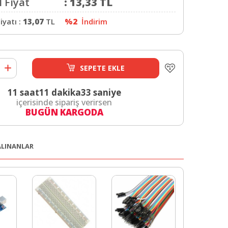
 Fiyat
:
13,33
TL
iyatı :
13,07
TL
%2
İndirim
SEPETE EKLE
11 saat
11 dakika
32 saniye
içerisinde sipariş verirsen
BUGÜN KARGODA
 ALINANLAR