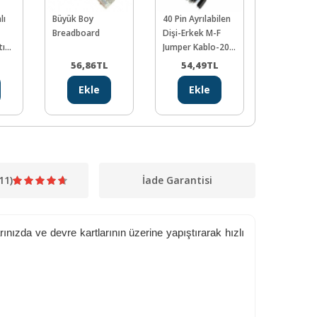
lı
Büyük Boy
40 Pin Ayrılabilen
40 Pin Ayrı
Breadboard
Dişi-Erkek M-F
Erkek-Erk
tı
Jumper Kablo-200
Jumper Ka
mm
mm
L
56,86
TL
54,49
TL
57,39
Ekle
Ekle
Ekl
11)
İade Garantisi
ınızda ve devre kartlarının üzerine yapıştırarak hızlı