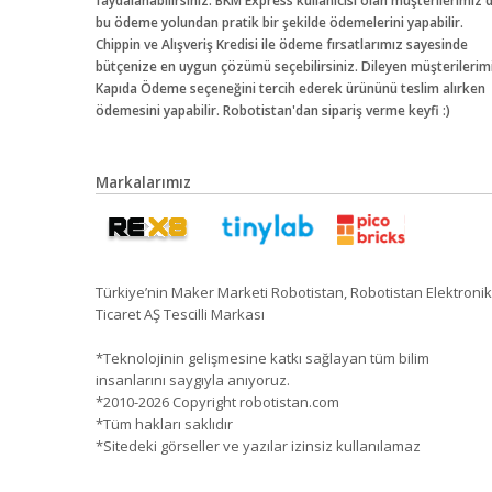
faydalanabilirsiniz. BKM Express kullanıcısı olan müşterilerimiz 
bu ödeme yolundan pratik bir şekilde ödemelerini yapabilir.
Chippin ve Alışveriş Kredisi ile ödeme fırsatlarımız sayesinde
bütçenize en uygun çözümü seçebilirsiniz. Dileyen müşterilerim
Kapıda Ödeme seçeneğini tercih ederek ürününü teslim alırken
ödemesini yapabilir. Robotistan'dan sipariş verme keyfi :)
Markalarımız
Türkiye’nin Maker Marketi Robotistan, Robotistan Elektronik
Ticaret AŞ Tescilli Markası
*Teknolojinin gelişmesine katkı sağlayan tüm bilim
insanlarını saygıyla anıyoruz.
*2010-2026 Copyright robotistan.com
*Tüm hakları saklıdır
*Sitedeki görseller ve yazılar izinsiz kullanılamaz