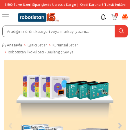
1.500 TL ve Üzeri Siparişlerde Ücretsiz Kargo | Kredi Kartına 6 Taksit İmkânı
0
Anasayfa
Eğitici Setler
Kurumsal Setler
Robotistan İlkokul Seti - Başlangıç Seviye