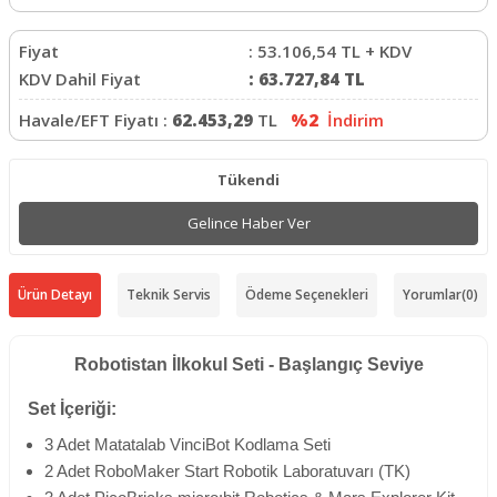
Fiyat
:
53.106,54
TL + KDV
KDV Dahil Fiyat
:
63.727,84
TL
Havale/EFT Fiyatı :
62.453,29
TL
%2
İndirim
Tükendi
Gelince Haber Ver
Ürün Detayı
Teknik Servis
Ödeme Seçenekleri
Yorumlar
(0)
Robotistan İlkokul Seti - Başlangıç Seviye
Set İçeriği:
3 Adet Matatalab VinciBot Kodlama Seti
2 Adet RoboMaker Start Robotik Laboratuvarı (TK)