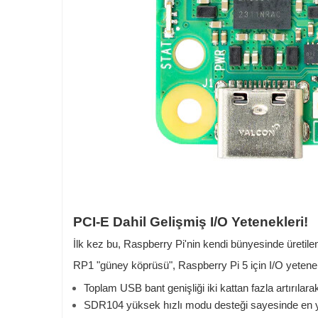
PCI-E Dahil Gelişmiş I/O Yetenekleri!
İlk kez bu, Raspberry Pi'nin kendi bünyesinde üretilen
RP1 "güney köprüsü", Raspberry Pi 5 için I/O yetenekl
Toplam USB bant genişliği iki kattan fazla artırıla
SDR104 yüksek hızlı modu desteği sayesinde en y