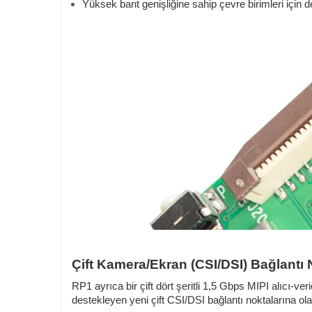
Yüksek bant genişliğine sahip çevre birimleri için 
Çift Kamera/Ekran (CSI/DSI) Bağlantı N
RP1 ayrıca bir çift dört şeritli 1,5 Gbps MIPI alıcı-
destekleyen yeni çift CSI/DSI bağlantı noktalarına ola