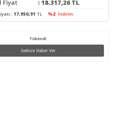
 Fiyat
:
18.317,26
TL
iyatı :
17.950,91
TL
%2
İndirim
Tükendi
Gelince Haber Ver