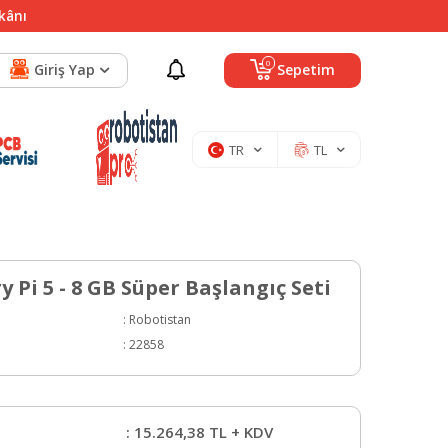
mkânı
0
Giriş Yap
Sepetim
TR
TL
 Pi 5 - 8 GB Süper Başlangıç Seti
:
Robotistan
:
22858
:
15.264,38
TL + KDV