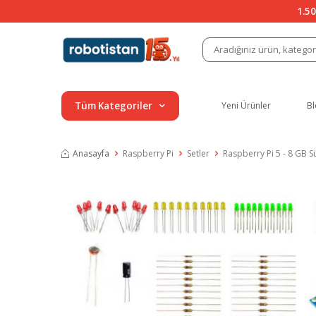
1.50
Tüm Kategoriler
Yeni Ürünler
Bl
Anasayfa
Raspberry Pi
Setler
Raspberry Pi 5 - 8 GB S