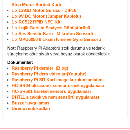
Step Motor Sürücü Kartı
1 x L293D Motor Sürücü - DIP16
1 x 9V DC Motor (Jumper Kablolu)
1 x RC522 RFID NFC Kiti
1 x Lojik Gerilim Seviyesi Dönüştürücü
1 x Ses Sensör Kartı - Mikrofon Sensörü
1 x MPU6050 6 Eksen İvme ve Gyro Sensörü
Not:
Raspberry Pi Adaptörü stok durumu ve tedarik
süreçlerine göre siyah veya beyaz olarak gönderilebilir.
Dokümanlar:
Raspberry Pi dersleri (Blog)
Raspberry Pi ders videoları(Youtube)
Raspberry Pi SD Kart image kurulum anlatımı
HC-SR04 ultrasonik sensör örnek uygulaması
HC-SR501 hareket sensörü uygulaması
DHT11 sıcaklık ve nem sensörü uygulaması
Buzzer uygulaması
Direnç renk kodları