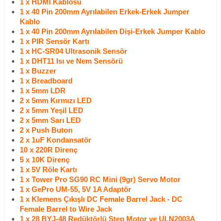
1 x HDMI Kablosu
1 x 40 Pin 200mm Ayrılabilen Erkek-Erkek Jumper
Kablo
1 x 40 Pin 200mm Ayrılabilen Dişi-Erkek Jumper Kablo
1 x PIR Sensör Kartı
1 x HC-SR04 Ultrasonik Sensör
1 x DHT11 Isı ve Nem Sensörü
1 x Buzzer
1 x Breadboard
1 x 5mm LDR
2 x 5mm Kırmızı LED
2 x 5mm Yeşil LED
2 x 5mm Sarı LED
2 x Push Buton
2 x 1uF Kondansatör
10 x 220R Direnç
5 x 10K Direnç
1 x 5V Röle Kartı
1 x Tower Pro SG90 RC Mini (9gr) Servo Motor
1 x GePro UM-55, 5V 1A Adaptör
1 x Klemens Çıkışlı DC Female Barrel Jack - DC
Female Barrel to Wire Jack
1 x 28 BYJ-48 Redüktörlü Step Motor ve ULN2003A