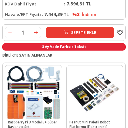
KDV Dahil Fiyat
:
7.596,31
TL
Havale/EFT Fiyatı :
7.444,39
TL
%2
İndirim
SEPETE EKLE
3 Ay Vade Farksız Taksit
BİRLİKTE SATIN ALINANLAR
Raspberry Pi 3 Model B+ Süper
Peanut Mini Paletli Robot
Başlangıç Seti
Platformu (Elektronikli)