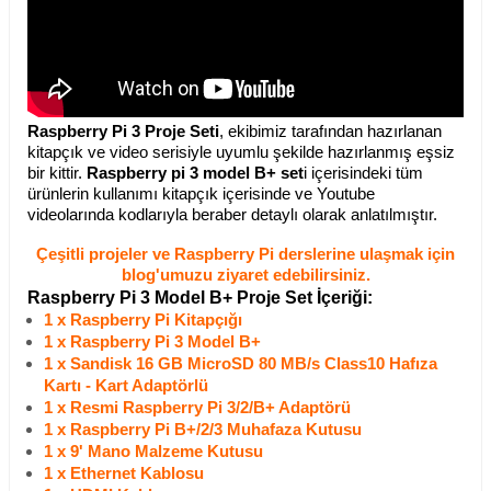
Raspberry Pi 3 Proje Seti
, ekibimiz tarafından hazırlanan
kitapçık ve video serisiyle uyumlu şekilde hazırlanmış eşsiz
bir kittir.
Raspberry pi 3 model B+ set
i içerisindeki tüm
ürünlerin kullanımı kitapçık içerisinde ve Youtube
videolarında kodlarıyla beraber detaylı olarak anlatılmıştır.
Çeşitli projeler ve Raspberry Pi derslerine ulaşmak için
blog'umuzu ziyaret edebilirsiniz.
Raspberry Pi 3 Model B+ Proje Set İçeriği:
1 x Raspberry Pi K
itapçığı
1 x Raspberry Pi 3 Model B+
1 x Sandisk 16 GB MicroSD 80 MB/s Class10 Hafıza
Kartı - Kart Adaptörlü
1 x Resmi Raspberry Pi 3/2/B+ Adaptörü
1 x Raspberry Pi B+/2/3 Muhafaza Kutusu
1 x 9' Mano Malzeme Kutusu
1 x Ethernet Kablosu