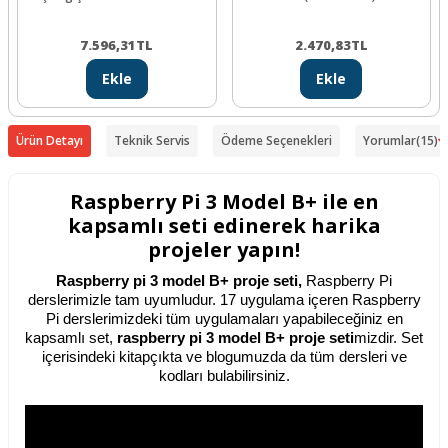
7.596,31
TL
2.470,83
TL
Ekle
Ekle
Ürün Detayı
Teknik Servis
Ödeme Seçenekleri
Yorumlar
(15)
Raspberry Pi 3 Model B+ ile en
kapsamlı seti edinerek harika
projeler yapın!
Raspberry pi 3 model B+ proje seti,
Raspberry Pi
derslerimizle tam uyumludur. 17 uygulama içeren Raspberry
Pi derslerimizdeki tüm uygulamaları yapabileceğiniz en
kapsamlı set,
raspberry pi 3 model B+ proje seti
mizdir. Set
içerisindeki kitapçıkta ve blogumuzda da tüm dersleri ve
kodları bulabilirsiniz.