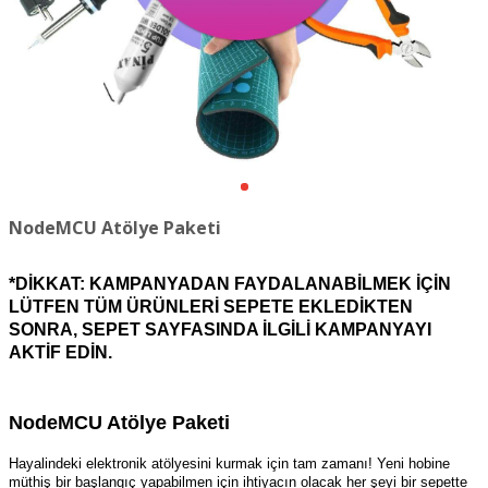
NodeMCU Atölye Paketi
*DİKKAT: KAMPANYADAN FAYDALANABİLMEK İÇİN
LÜTFEN TÜM ÜRÜNLERİ SEPETE EKLEDİKTEN
SONRA, SEPET SAYFASINDA İLGİLİ KAMPANYAYI
AKTİF EDİN.
NodeMCU Atölye Paketi
Hayalindeki elektronik atölyesini kurmak için tam zamanı! Yeni hobine
müthiş bir başlangıç yapabilmen için ihtiyacın olacak her şeyi bir sepette