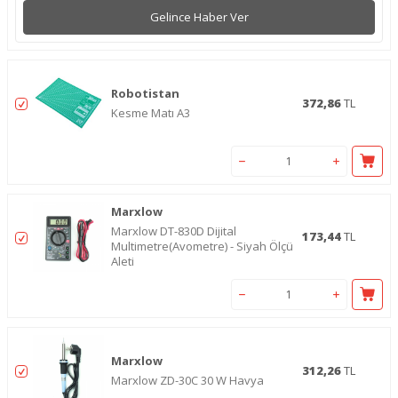
Gelince Haber Ver
Robotistan
372,86
TL
Kesme Matı A3
Marxlow
Marxlow DT-830D Dijital
173,44
TL
Multimetre(Avometre) - Siyah Ölçü
Aleti
Marxlow
312,26
TL
Marxlow ZD-30C 30 W Havya