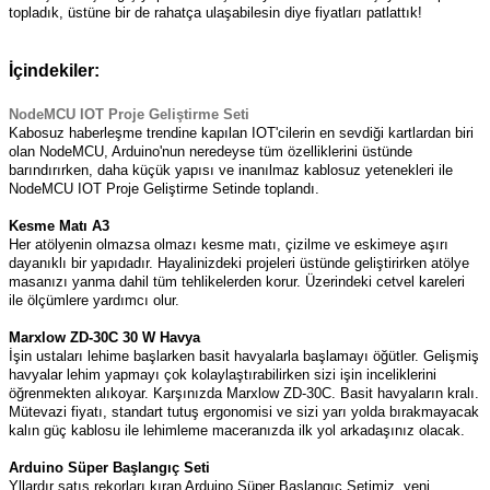
topladık, üstüne bir de rahatça ulaşabilesin diye fiyatları patlattık!
İçindekiler:
NodeMCU IOT Proje Geliştirme Seti
Kabosuz haberleşme trendine kapılan IOT'cilerin en sevdiği kartlardan biri
olan NodeMCU, Arduino'nun neredeyse tüm özelliklerini üstünde
barındırırken, daha küçük yapısı ve inanılmaz kablosuz yetenekleri ile
NodeMCU IOT Proje Geliştirme Setinde toplandı.
Kesme Matı A3
Her atölyenin olmazsa olmazı kesme matı, çizilme ve eskimeye aşırı
dayanıklı bir yapıdadır. Hayalinizdeki projeleri üstünde geliştirirken atölye
masanızı yanma dahil tüm tehlikelerden korur. Üzerindeki cetvel kareleri
ile ölçümlere yardımcı olur.
Marxlow ZD-30C 30 W Havya
İşin ustaları lehime başlarken basit havyalarla başlamayı öğütler. Gelişmiş
havyalar lehim yapmayı çok kolaylaştırabilirken sizi işin inceliklerini
öğrenmekten alıkoyar. Karşınızda Marxlow ZD-30C. Basit havyaların kralı.
Mütevazi fiyatı, standart tutuş ergonomisi ve sizi yarı yolda bırakmayacak
kalın güç kablosu ile lehimleme maceranızda ilk yol arkadaşınız olacak.
Arduino Süper Başlangıç Seti
Yllardır satış rekorları kıran Arduino Süper Başlangıç Setimiz, yeni