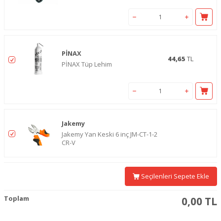
PİNAX
44,65
TL
PİNAX Tüp Lehim
Jakemy
Jakemy Yan Keski 6 inç JM-CT-1-2
CR-V
Seçilenleri Sepete Ekle
Toplam
0,00
TL