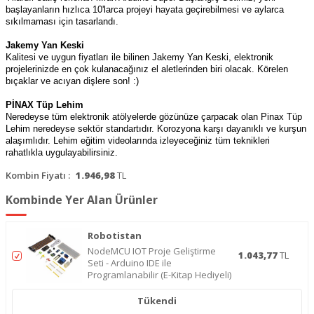
başlayanların hızlıca 10'larca projeyi hayata geçirebilmesi ve aylarca
sıkılmaması için tasarlandı.
Jakemy Yan Keski
Kalitesi ve uygun fiyatları ile bilinen Jakemy Yan Keski, elektronik
projelerinizde en çok kulanacağınız el aletlerinden biri olacak. Körelen
bıçaklar ve acıyan dişlere son! :)
PİNAX Tüp Lehim
Neredeyse tüm elektronik atölyelerde gözünüze çarpacak olan Pinax Tüp
Lehim neredeyse sektör standartıdır. Korozyona karşı dayanıklı ve kurşun
alaşımlıdır. Lehim eğitim videolarında izleyeceğiniz tüm teknikleri
rahatlıkla uygulayabilirsiniz.
Kombin Fiyatı :
1.946,98
TL
Kombinde Yer Alan Ürünler
Robotistan
NodeMCU IOT Proje Geliştirme
1.043,77
TL
Seti - Arduino IDE ile
Programlanabilir (E-Kitap Hediyeli)
Tükendi