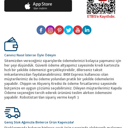
Canınız Nasıl İsterse Öyle Ödeyin
Sitemizden vereceğiniz siparişlerde ödemelerinizi kolayca yapmanız için
her şeyi düşündük. Güvenli ödeme altyapımız sayesinde kredi kartınızla
hızlı bir şekilde ödemenizi gerçekleştirebilir, dilerseniz taksit
imkanlarımızdan faydalanabilirsiniz. BKM Express kullanıcısı olan
müşterilerimiz de bu ödeme yolundan pratik bir şekilde ödemelerini
yapabilir. Chippin ve Alışveriş Kredisi ile ödeme fırsatlarımız sayesinde
bütçenize en uygun çözümü seçebilirsiniz. Dileyen müşterilerimiz Kapıda
Ödeme seçeneğini tercih ederek ürününü teslim alırken ödemesini
yapabilir. Robotistan'dan sipariş verme keyfi :)
Geniş Stok Ağımızla Binlerce Ürün Kapınızda!
Stoklarımızda bulunan binlerce çeşit ürün sayesinde elektronik malzeme