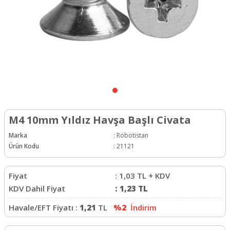
M4 10mm Yıldız Havşa Başlı Civata
Marka
:
Robotistan
Ürün Kodu
:
21121
Fiyat
:
1,03
TL + KDV
KDV Dahil Fiyat
:
1,23
TL
Havale/EFT Fiyatı :
1,21
TL
%2
İndirim