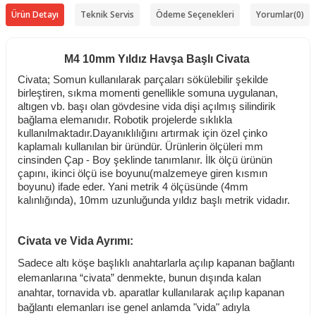
Ürün Detayı
Teknik Servis
Ödeme Seçenekleri
Yorumlar
(0)
M4 10mm Yıldız Havşa Başlı Civata
Civata; Somun kullanılarak parçaları sökülebilir şekilde
birleştiren, sıkma momenti genellikle somuna uygulanan,
altıgen vb. başı olan gövdesine vida dişi açılmış silindirik
bağlama elemanıdır. Robotik projelerde sıklıkla
kullanılmaktadır.Dayanıklılığını artırmak için özel çinko
kaplamalı kullanılan bir üründür. Ürünlerin ölçüleri mm
cinsinden Çap - Boy şeklinde tanımlanır. İlk ölçü ürünün
çapını, ikinci ölçü ise boyunu(malzemeye giren kısmın
boyunu) ifade eder. Yani metrik 4 ölçüsünde (4mm
kalınlığında), 10mm uzunluğunda yıldız başlı metrik vidadır.
Civata ve Vida Ayrımı:
Sadece altı köşe başlıklı anahtarlarla açılıp kapanan bağlantı
elemanlarına “civata” denmekte, bunun dışında kalan
anahtar, tornavida vb. aparatlar kullanılarak açılıp kapanan
bağlantı elemanları ise genel anlamda "vida" adıyla