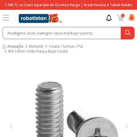
1.500 TL ve Üzeri Siparişlerde Ücretsiz Kargo | Kredi Kartına 6 Taksit İmkânı
0
Anasayfa
Mekanik
Civata / Somun / Pul
M4 10mm Yıldız Havşa Başlı Civata