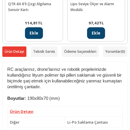
QTR-8A 8'li Çizgi Algılama
Lipo Seviye Ölçer ve Alarm
Sensör Kartı
Modülü
114,81
TL
97,42
TL
Ekle
Ekle
Ürün Detayı
Teknik Servis
Ödeme Seçenekleri
Yorumlar
(0)
RC araçlarınız, drone'larınız ve robotik projelerinizde
kullandığınız lityum polimer tipi pilleri saklamak ve güvenli bir
biçimde şarj etmek için kullanabileceğiniz yanmaz kumaştan
üretilmiş çantadır.
Boyutlar:
190x80x70 (mm)
Ürün Detayı
Diğer
Li-Po Saklama Çantası