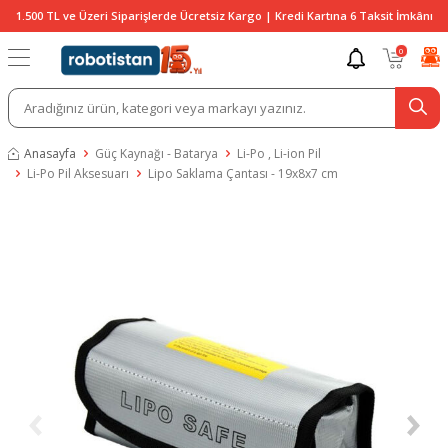
1.500 TL ve Üzeri Siparişlerde Ücretsiz Kargo | Kredi Kartına 6 Taksit İmkânı
0
Anasayfa
Güç Kaynağı - Batarya
Li-Po , Li-ion Pil
Li-Po Pil Aksesuarı
Lipo Saklama Çantası - 19x8x7 cm