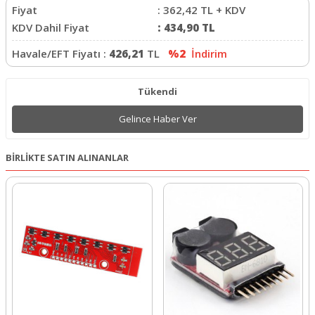
Fiyat
:
362,42
TL + KDV
KDV Dahil Fiyat
:
434,90
TL
Havale/EFT Fiyatı :
426,21
TL
%2
İndirim
Tükendi
Gelince Haber Ver
BİRLİKTE SATIN ALINANLAR