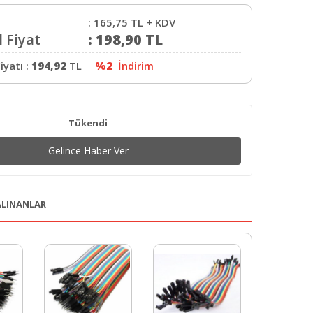
:
165,75
TL + KDV
 Fiyat
:
198,90
TL
iyatı :
194,92
TL
%2
İndirim
Tükendi
Gelince Haber Ver
 ALINANLAR