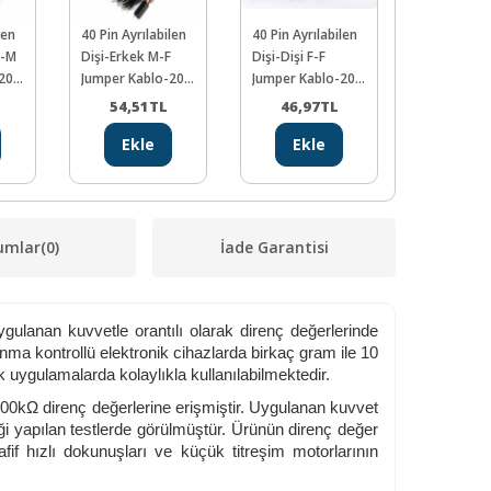
len
40 Pin Ayrılabilen
40 Pin Ayrılabilen
Aktif Buzz
M-M
Dişi-Erkek M-F
Dişi-Dişi F-F
Modülü
-200
Jumper Kablo-200
Jumper Kablo-200
mm
mm
54,51
TL
46,97
TL
25,51
Ekle
Ekle
Ekl
umlar
(0)
İade Garantisi
uygulanan kuvvetle orantılı olarak direnç değerlerinde
ma kontrollü elektronik cihazlarda birkaç gram ile 10
k uygulamalarda kolaylıkla kullanılabilmektedir.
100kΩ direnç değerlerine erişmiştir. Uygulanan kuvvet
iği yapılan testlerde görülmüştür. Ürünün direnç değer
afif hızlı dokunuşları ve küçük titreşim motorlarının