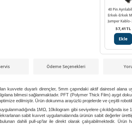
40 Pin Ayrılabi
Erkek-Erkek 
Jumper Kablo
mm
57,41
TL
Ekle
ervis
Ödeme Seçenekleri
Yor
 olan kuvvete duyarlı dirençler, 5mm çapındaki aktif dairesel alana 
lgılana bilmesi sağlanmaktadır. PFT (Polymer Thick Film) aygıt dokun
 optimize edilmiştir. Ürün dokunma arayüzlü projelerde ve çeşitli roboti
 uygulanmadığında 1MΩ, 10kilogram gibi seviyelere çıkıldığında ise 
 Tekrarlanan sabit kuvvet uygulamalarında ürünün sabit değerler ürett
lunan dahili pull-up’lar ile direkt olarak çalışabilmektedir. Ürün h