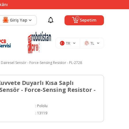
mkânı
0
Giriş Yap
Sepetim
TR
TL
ı Dairesel Sensör - Force-Sensing Resistor - PL-2728
Kuvvete Duyarlı Kısa Saplı
Sensör - Force-Sensing Resistor -
:
Pololu
:
13119