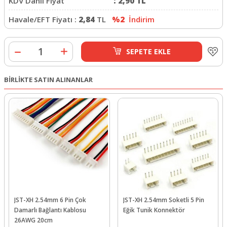
KDV Dahil Fiyat
:
2,90
TL
Havale/EFT Fiyatı :
2,84
TL
%2
İndirim
SEPETE EKLE
BİRLİKTE SATIN ALINANLAR
JST-XH 2.54mm 6 Pin Çok
JST-XH 2.54mm Soketli 5 Pin
Damarlı Bağlantı Kablosu
Eğik Tunik Konnektör
26AWG 20cm