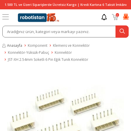
1.500 TL ve Üzeri Siparişlerde Ücretsiz Kargo | Kredi Kartına 6 Taksit İmkânı
0
Anasayfa
Komponent
Klemens ve Konnektör
Konnektör-Yüksük-Pabuç
Konnektör
JST-XH 2.54mm Soketli 6 Pin Eğik Tunik Konnektör