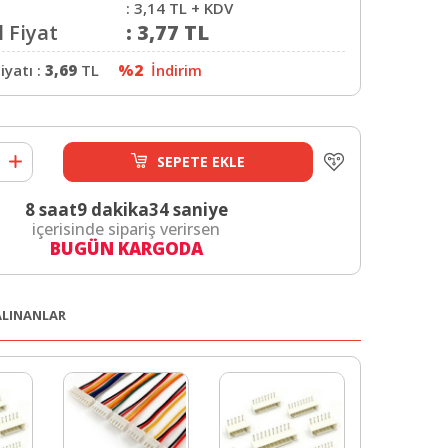
:
3,14
TL + KDV
 Fiyat
:
3,77
TL
iyatı :
3,69
TL
%2
İndirim
SEPETE EKLE
8 saat
9 dakika
33 saniye
içerisinde sipariş verirsen
BUGÜN KARGODA
 ALINANLAR