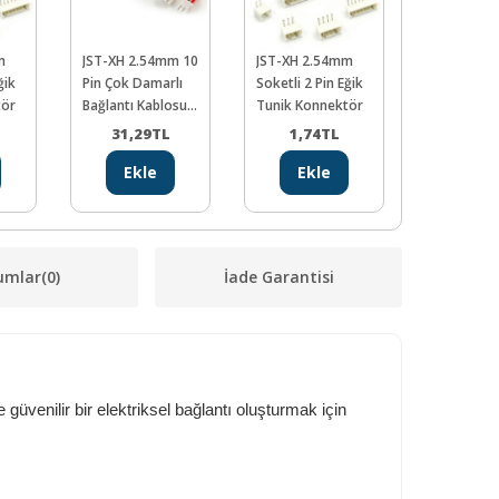
m
JST-XH 2.54mm 10
JST-XH 2.54mm
JST-XH 2.
ğik
Pin Çok Damarlı
Soketli 2 Pin Eğik
Soketli 5 P
tör
Bağlantı Kablosu
Tunik Konnektör
Tunik Kon
26AWG 20cm
31,29
TL
1,74
TL
2,61
Ekle
Ekle
Ekl
umlar
(0)
İade Garantisi
güvenilir bir elektriksel bağlantı oluşturmak için