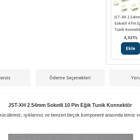
JST-XH 2.54m
Soketli 4 Pin E
Tunik Konnek
2,32
TL
Ekle
ervis
Ödeme Seçenekleri
Yor
JST-XH 2.54mm Soketli 10 Pin Eğik Tunik Konnektör
rücüleriniz, ışıklarınız ve benzeri birçok komponent arasında temiz ve 