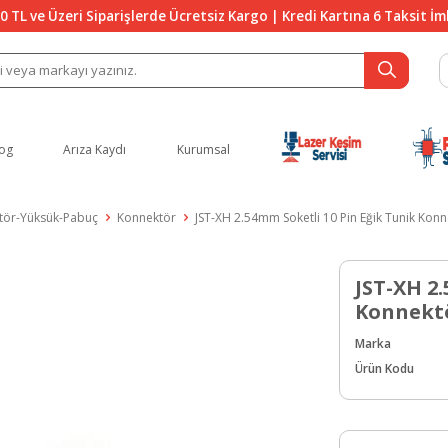
0 TL ve Üzeri Siparişlerde Ücretsiz Kargo | Kredi Kartına 6 Taksit İ
og
Arıza Kaydı
Kurumsal
tör-Yüksük-Pabuç
Konnektör
JST-XH 2.54mm Soketli 10 Pin Eğik Tunik Kon
JST-XH 2
Konnekt
Marka
Ürün Kodu