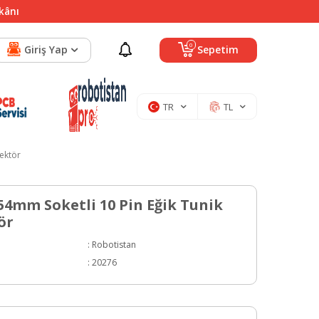
mkânı
0
Giriş Yap
Sepetim
TR
TL
nektör
.54mm Soketli 10 Pin Eğik Tunik
ör
:
Robotistan
:
20276