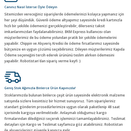
Canınız Nasıl İsterse Öyle Ödeyin
Sitemizden vereceğiniz siparişlerde ödemelerinizi kolayca yapmanız için
her şeyi düşündük. Güvenli ödeme altyapımız sayesinde kredi kartınızla
hızlı bir şekilde ödemenizi gerçekleştirebilir, dilerseniz taksit
imkanlarımızdan faydalanabilirsiniz. BKM Express kullanıcısı olan
müşterilerimiz de bu ödeme yolundan pratik bir şekilde ödemelerini
yapabilir. Chippin ve Alışveriş Kredisi ile ödeme fırsatlarımız sayesinde
bütçenize en uygun çözümü seçebilirsiniz. Dileyen müşterilerimiz Kapıda
Ödeme seçeneğini tercih ederek ürününü teslim alırken ödemesini
yapabilir. Robotistan'dan sipariş verme keyfi :)
Geniş Stok Ağımızla Binlerce Ürün Kapınızda!
Stoklarımızda bulunan binlerce çeşit ürün sayesinde elektronik malzeme
satışında sizlere kesintisiz bir hizmet sunuyoruz. Tüm siparişleriniz
standart gönderim prosedürlerimize uygun olarak paketlenip 48 saat
içerisinde kargoya verilmektedir. Anlaşmalı olduğumuz kargo
firmalarından dilediğinizi seçerek işleminizi tamamlayabilirsiniz. Teslimat
detayları için Kargo ve Teslimat sayfamıza göz atabilirsiniz. Robotistan
ile alışverişleriniz güvenle kapınıza gelir.