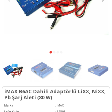
iMAX B6AC Dahili Adaptörlü LiXX, NiXX,
Pb Şarj Aleti (80 W)
Marka
:
iMAX
Ürün Kodu
:
12598