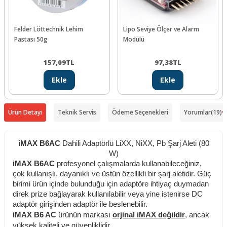
Felder Löttechnik Lehim
Lipo Seviye Ölçer ve Alarm
Pastası 50g
Modülü
157,09
TL
97,38
TL
Ekle
Ekle
Ürün Detayı
Teknik Servis
Ödeme Seçenekleri
Yorumlar
(19)
iMAX B6AC
Dahili Adaptörlü LiXX, NiXX, Pb Şarj Aleti (80
W)
iMAX B6AC
profesyonel çalışmalarda kullanabileceğiniz,
çok kullanışlı, dayanıklı ve üstün özellikli bir şarj aletidir. Güç
birimi ürün içinde bulunduğu için adaptöre ihtiyaç duymadan
direk prize bağlayarak kullanılabilir veya yine istenirse DC
adaptör girişinden adaptör ile beslenebilir.
iMAX B6 AC
ürünün markası
orjinal iMAX değildir
, ancak
yüksek kaliteli ve güvenliklidir.