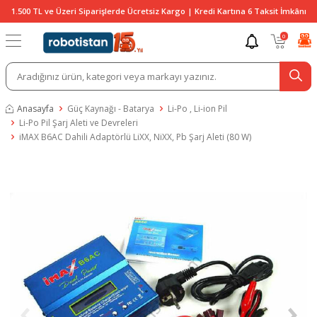
1.500 TL ve Üzeri Siparişlerde Ücretsiz Kargo | Kredi Kartına 6 Taksit İmkânı
0
Anasayfa
Güç Kaynağı - Batarya
Li-Po , Li-ion Pil
Li-Po Pil Şarj Aleti ve Devreleri
iMAX B6AC Dahili Adaptörlü LiXX, NiXX, Pb Şarj Aleti (80 W)