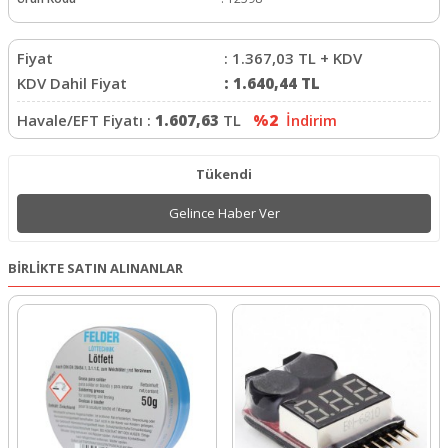
Fiyat
:
1.367,03
TL + KDV
KDV Dahil Fiyat
:
1.640,44
TL
Havale/EFT Fiyatı :
1.607,63
TL
%2
İndirim
Tükendi
Gelince Haber Ver
BİRLİKTE SATIN ALINANLAR